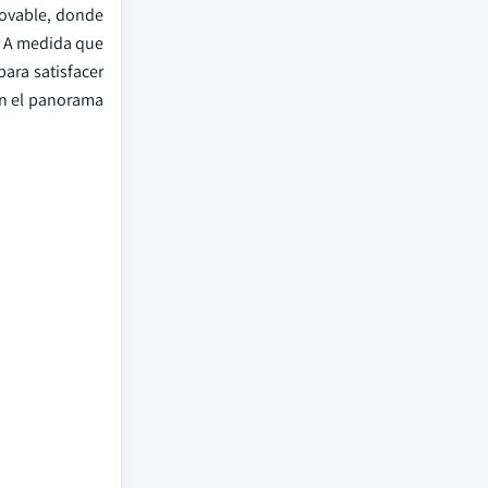
novable, donde
. A medida que
para satisfacer
en el panorama