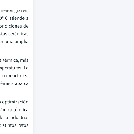
 menos graves,
0° C atiende a
condiciones de
stas cerámicas
 en una amplia
a térmica, más
mperaturas. La
 en reactores,
 térmica abarca
la optimización
rámica térmica
 la industria,
istintos retos