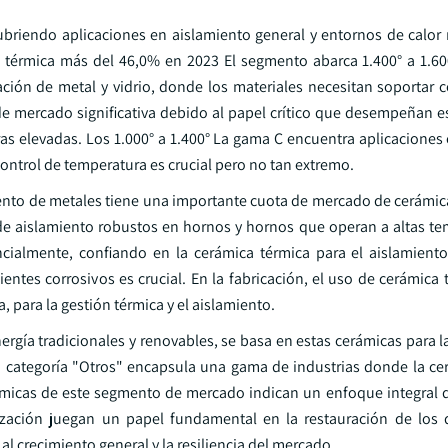
cubriendo aplicaciones en aislamiento general y entornos de calor
térmica más del 46,0% en 2023 El segmento abarca 1.400° a 1.60
ación de metal y vidrio, donde los materiales necesitan soportar 
e mercado significativa debido al papel crítico que desempeñan e
ras elevadas. Los 1.000° a 1.400° La gama C encuentra aplicaciones
ontrol de temperatura es crucial pero no tan extremo.
miento de metales tiene una importante cuota de mercado de cerámic
e aislamiento robustos en hornos y hornos que operan a altas te
cialmente, confiando en la cerámica térmica para el aislamiento
entes corrosivos es crucial. En la fabricación, el uso de cerámica
, para la gestión térmica y el aislamiento.
nergía tradicionales y renovables, se basa en estas cerámicas para 
 La categoría "Otros" encapsula una gama de industrias donde la ce
ámicas de este segmento de mercado indican un enfoque integral de
ización juegan un papel fundamental en la restauración de los d
l crecimiento general y la resiliencia del mercado.