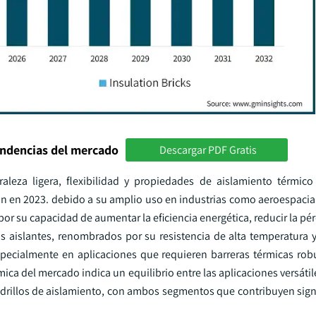
endencias del mercado
Descargar PDF Gratis
aleza ligera, flexibilidad y propiedades de aislamiento térmico
n en 2023. debido a su amplio uso en industrias como aeroespacial
r su capacidad de aumentar la eficiencia energética, reducir la pér
los aislantes, renombrados por su resistencia de alta temperatura 
pecialmente en aplicaciones que requieren barreras térmicas rob
a del mercado indica un equilibrio entre las aplicaciones versátile
ladrillos de aislamiento, con ambos segmentos que contribuyen sign