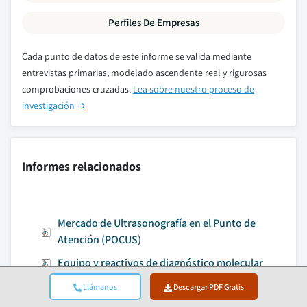
Perfiles De Empresas
Cada punto de datos de este informe se valida mediante
entrevistas primarias, modelado ascendente real y rigurosas
comprobaciones cruzadas.
Lea sobre nuestro proceso de
investigación →
Informes relacionados
Mercado de Ultrasonografía en el Punto de
Atención (POCUS)
Equipo y reactivos de diagnóstico molecular
Mercado de Dispositivos Wearables Clínicos
Llámanos
Descargar PDF Gratis