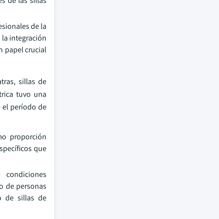
s de las sillas
esionales de la
 la integración
n papel crucial
tras, sillas de
atrica tuvo una
 el período de
omo proporción
specíficos que
 condiciones
ro de personas
 de sillas de