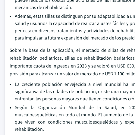
puede reducir los costos operacionales de las instalaciones
mecánicas de rehabilitación.
Además, estas sillas se distinguen por su adaptabilidad a u
salud y usuarios la capacidad de realizar ajustes fáciles y p
perfecta en diversos tratamientos y actividades de rehabili
para impulsar la futura expansión del mercado de los presid
Sobre la base de la aplicación, el mercado de sillas de rehab
rehabilitación pediátricas, sillas de rehabilitación bariátric
importante cuota de ingresos en 2023 y se valoró en USD 639
previsión para alcanzar un valor de mercado de USD 1.100 mill
La creciente población envejecida a nivel mundial ha im
significativa de las edades de población, existe una mayor
enfrentan las personas mayores que tienen condiciones cró
Según la Organización Mundial de la Salud, en 202
musculoesqueléticas en todo el mundo. El aumento de la
que viven con condiciones musculoesqueléticas y exper
rehabilitación.