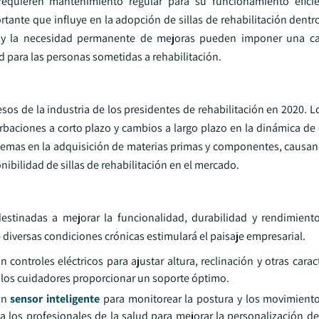
 requieren mantenimiento regular para su funcionamiento efici
ante que influye en la adopción de sillas de rehabilitación dentr
al y la necesidad permanente de mejoras pueden imponer una car
d para las personas sometidas a rehabilitación.
os de la industria de los presidentes de rehabilitación en 2020. L
aciones a corto plazo y cambios a largo plazo en la dinámica de e
oblemas en la adquisición de materias primas y componentes, causan
onibilidad de sillas de rehabilitación en el mercado.
destinadas a mejorar la funcionalidad, durabilidad y rendimient
 diversas condiciones crónicas estimulará el paisaje empresarial.
ontroles eléctricos para ajustar altura, reclinación y otras caract
 los cuidadores proporcionar un soporte óptimo.
ran
sensor inteligente
para monitorear la postura y los movimiento
 los profesionales de la salud para mejorar la personalización de