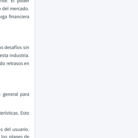
ente. El poder
o del mercado.
ga financiera
os desafíos sin
sta industria.
do retrasos en
o general para
erísticas. Esto
s del usuario.
 los planes de