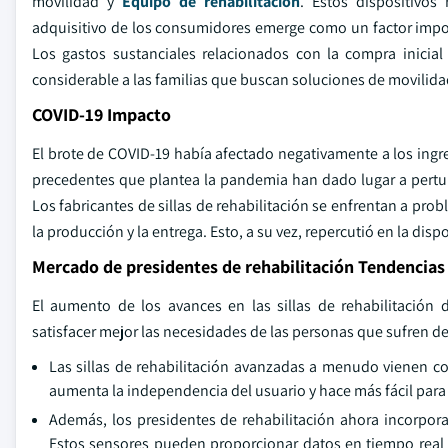
movilidad y
Equipo de rehabilitación
. Estos dispositivos
adquisitivo de los consumidores emerge como un factor import
Los gastos sustanciales relacionados con la compra inici
considerable a las familias que buscan soluciones de movilida
COVID-19 Impacto
El brote de COVID-19 había afectado negativamente a los ingres
precedentes que plantea la pandemia han dado lugar a perturb
Los fabricantes de sillas de rehabilitación se enfrentan a pr
la producción y la entrega. Esto, a su vez, repercutió en la disp
Mercado de presidentes de rehabilitación Tendencias
El aumento de los avances en las sillas de rehabilitación 
satisfacer mejor las necesidades de las personas que sufren de
Las sillas de rehabilitación avanzadas a menudo vienen con c
aumenta la independencia del usuario y hace más fácil para
Además, los presidentes de rehabilitación ahora incorpo
Estos sensores pueden proporcionar datos en tiempo real a