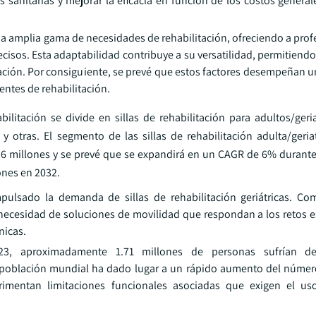
 sanitarias y mejorar la eficacia en función de los costos generale
na amplia gama de necesidades de rehabilitación, ofreciendo a prof
recisos. Esta adaptabilidad contribuye a su versatilidad, permitiendo
tación. Por consiguiente, se prevé que estos factores desempeñan u
entes de rehabilitación.
ilitación se divide en sillas de rehabilitación para adultos/geria
as y otras. El segmento de las sillas de rehabilitación adulta/geri
,6 millones y se prevé que se expandirá en un CAGR de 6% durante
ones en 2032.
pulsado la demanda de sillas de rehabilitación geriátricas. C
 necesidad de soluciones de movilidad que respondan a los retos e
nicas.
3, aproximadamente 1.71 millones de personas sufrían de
 población mundial ha dado lugar a un rápido aumento del núme
imentan limitaciones funcionales asociadas que exigen el uso