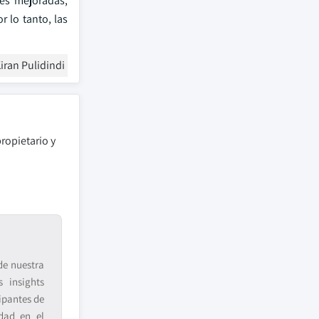
es mejoradas,
 lo tanto, las
iran Pulidindi
ropietario y
de nuestra
 insights
ipantes de
idad en el