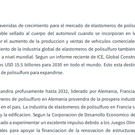
 avenidas de crecimiento para el mercado de elastomeros de polis
le sellado al cuerpo del automovil cuando se incorporan en los
r el aumento de la produccion y ventas de vehiculos comerciale
nto de la industria global de elastomeros de polisulfuro tambien 
n a nivel mundial. Segun un informe reciente de ICE, Global Constr
os USD 15.5 billones para 2030 en todo el mundo. Esto esta desti
de polisulfuro para expandirse.
ndira profusamente hasta 2032, liderado por Alemania, Francia, 
omeros de polisulfuro en Alemania provendra de la prospera industr
en el pais. La industria de elastomeros de polisulfuro en Francia 
n y la edificacion. Segun la Corporacion de Desarrollo Economico d
tinado a experimentar un excelente impulso debido a los Juegos Oli
ales para apoyar la financiacion de la renovacion de estructuras