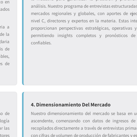
co en
análisis. Nuestro programa de entrevistas estructuradas
tados
mercados regionales y globales, con aportes de eje
nivel C, directores y expertos en la materia. Estas int
ria a
proporcionan perspectivas estratégicas, operativas y
de la
permitiendo insights completos y pronósticos d
daria
confiables.
is de
bles,
es de
4. Dimensionamiento Del Mercado
so de
Nuestro dimensionamiento del mercado se basa en u
logía
ascendente, comenzando con datos de ingresos de
ar las
recopilados directamente a través de entrevistas primar
ores
con cifras de volumen de producción de fabricantes y es