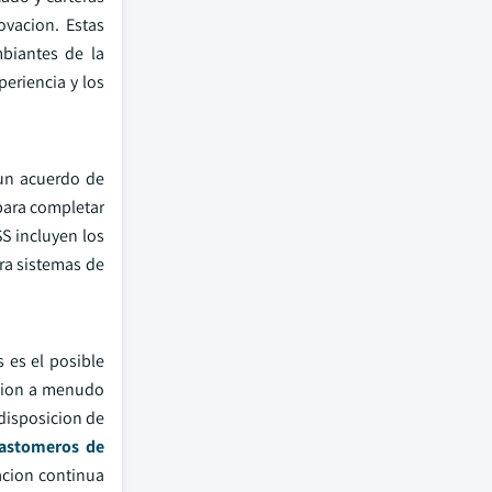
ovacion. Estas
mbiantes de la
periencia y los
 un acuerdo de
para completar
S incluyen los
ara sistemas de
 es el posible
ccion a menudo
 disposicion de
lastomeros de
acion continua