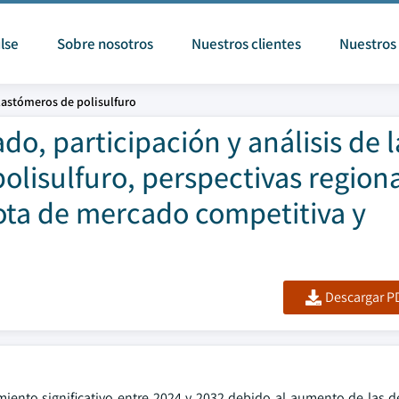
lse
Sobre nosotros
Nuestros clientes
Nuestros 
lastómeros de polisulfuro
o, participación y análisis de l
olisulfuro, perspectivas regiona
ota de mercado competitiva y
Descargar PD
miento significativo entre 2024 y 2032 debido al aumento de las d