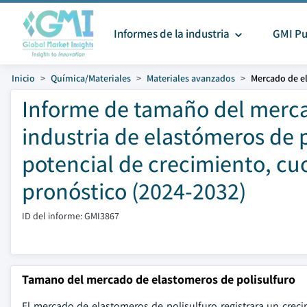
Informes de la industria
GMI Pu
Inicio
Química/Materiales
Materiales avanzados
Mercado de e
Informe de tamaño del mercad
industria de elastómeros de p
potencial de crecimiento, cu
pronóstico (2024-2032)
ID del informe: GMI3867
Tamano del mercado de elastomeros de polisulfuro
El mercado de elastomeros de polisulfuro registrara un creci