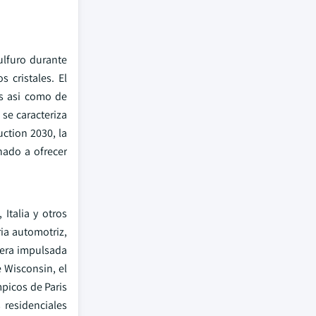
ulfuro durante
 cristales. El
s asi como de
se caracteriza
uction 2030, la
nado a ofrecer
Italia y otros
ia automotriz,
sera impulsada
e Wisconsin, el
mpicos de Paris
 residenciales