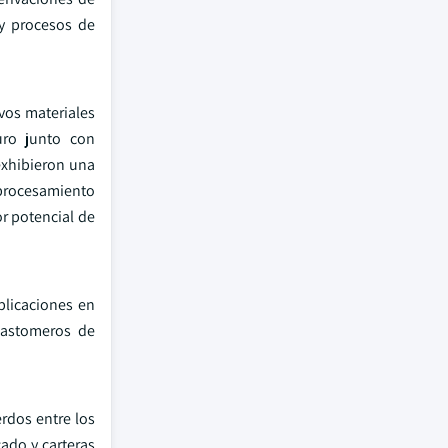
 y procesos de
vos materiales
uro junto con
exhibieron una
 procesamiento
or potencial de
plicaciones en
elastomeros de
rdos entre los
cado y carteras