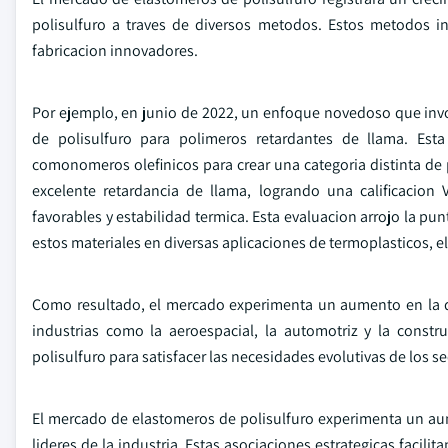
polisulfuro a traves de diversos metodos. Estos metodos in
fabricacion innovadores.
Por ejemplo, en junio de 2022, un enfoque novedoso que invo
de polisulfuro para polimeros retardantes de llama. Est
comonomeros olefinicos para crear una categoria distinta de
excelente retardancia de llama, logrando una calificacion
favorables y estabilidad termica. Esta evaluacion arrojo la p
estos materiales en diversas aplicaciones de termoplasticos, e
Como resultado, el mercado experimenta un aumento en la d
industrias como la aeroespacial, la automotriz y la const
polisulfuro para satisfacer las necesidades evolutivas de los s
El mercado de elastomeros de polisulfuro experimenta un au
lideres de la industria. Estas asociaciones estrategicas facil