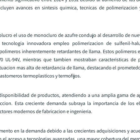
cluyen avances en sintesis quimica, tecnicas de polimerizacion
lucro el uso de monocluro de azufre condujo al desarrollo de nue
a tecnologia innovadora empleo polimerizacion de sulfenil-hal
 polimeros inherentemente retardantes de llama. Estos polimeros 
 V0 UL-94V, mientras que tambien mostraban caracteristicas de
untuacion mas alta de retardancia de llama, destacando el prometed
lastomeros termoplasticos y termofijos.
isponibilidad de productos, atendiendo a una amplia gama de a
ruccion. Esta creciente demanda subraya la importancia de los 
ectores modernos de fabricacion e ingenieria.
mento en la demanda debido a las crecientes adquisiciones y acue
itan el acceso a tecnologias avanzadas, una mayor cobertura del mer