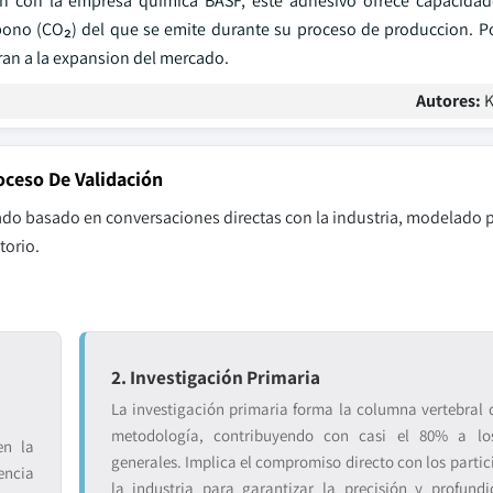
on con la empresa quimica BASF, este adhesivo ofrece capacidad
ono (CO₂) del que se emite durante su proceso de produccion. Por
aran a la expansion del mercado.
Autores:
K
oceso De Validación
ado basado en conversaciones directas con la industria, modelado p
torio.
2. Investigación Primaria
La investigación primaria forma la columna vertebral 
metodología, contribuyendo con casi el 80% a los
en la
generales. Implica el compromiso directo con los partic
encia
la industria para garantizar la precisión y profund