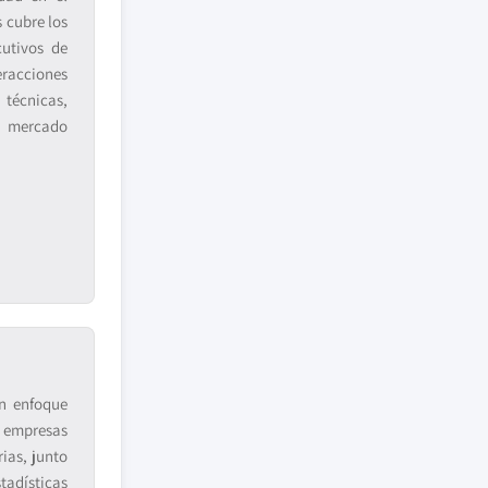
 cubre los
cutivos de
eracciones
 técnicas,
e mercado
n enfoque
 empresas
ias, junto
tadísticas