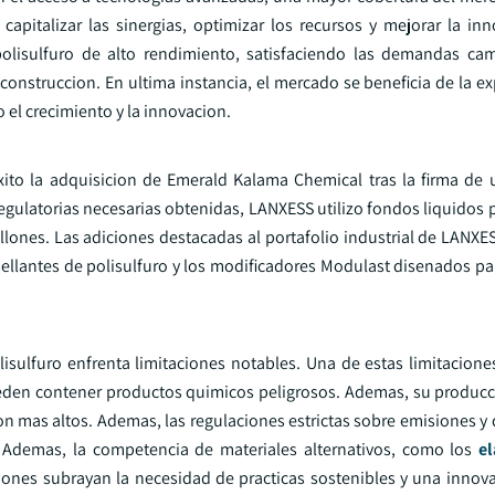
capitalizar las sinergias, optimizar los recursos y mejorar la inn
olisulfuro de alto rendimiento, satisfaciendo las demandas ca
 construccion. En ultima instancia, el mercado se beneficia de la ex
 el crecimiento y la innovacion.
exito la adquisicion de Emerald Kalama Chemical tras la firma de
egulatorias necesarias obtenidas, LANXESS utilizo fondos liquidos 
lones. Las adiciones destacadas al portafolio industrial de LANXES
e sellantes de polisulfuro y los modificadores Modulast disenados p
isulfuro enfrenta limitaciones notables. Una de estas limitaciones
ueden contener productos quimicos peligrosos. Ademas, su produ
on mas altos. Ademas, las regulaciones estrictas sobre emisiones y
a. Ademas, la competencia de materiales alternativos, como los
e
cciones subrayan la necesidad de practicas sostenibles y una innov