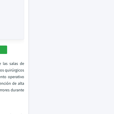
e las salas de
tos quirúrgicos
ento operativo
ención de alta
errores durante