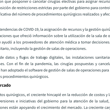
on que posponer o cancelar cirugías electivas para asignar recurs
ición de restricciones estrictas por parte del gobierno para control
ficativa del número de procedimientos quirúrgicos realizados y afe
s tendencias de COVID-19, la asignación de recursos y la gestión quir
ciones que ofreció información sobre la utilización de la sala de 
ón y ayudó a los proveedores de atención médica a tomar decisione
itario, incluyendo la gestión de salas de operaciones.
 datos y flujos de trabajo digitales, las instalaciones sanitari
es. Con el fin de la pandemia, las cirugías pospuestas y cance
 han adoptado el software de gestión de salas de operaciones para 
os procedimientos quirúrgicos.
ercado
 quirúrgicos, el creciente hincapié en la reducción de costos y l
versiones e iniciativas del gobierno para la atención de la salud,
ciones están apoyando el crecimiento del mercado. La creciente ca