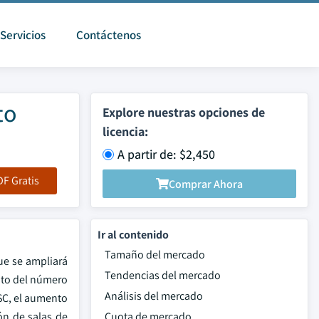
Servicios
Contáctenos
to
Explore nuestras opciones de
licencia:
A partir de: $2,450
F Gratis
Comprar Ahora
Ir al contenido
Tamaño del mercado
ue se ampliará
Tendencias del mercado
nto del número
Análisis del mercado
ASC, el aumento
ión de salas de
Cuota de mercado