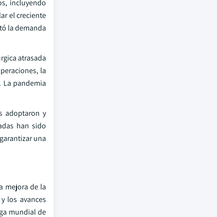
os, incluyendo
ar el creciente
ctó la demanda
úrgica atrasada
operaciones, la
s. La pandemia
as adoptaron y
ladas han sido
garantizar una
a mejora de la
 y los avances
rga mundial de