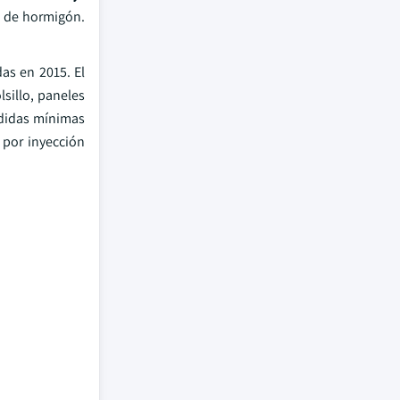
a de hormigón.
das en 2015. El
lsillo, paneles
rdidas mínimas
o por inyección