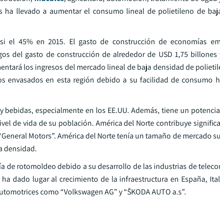
ias ha llevado a aumentar el consumo lineal de polietileno de ba
 casi el 45% en 2015. El gasto de construcción de economías e
gos del gasto de construcción de alrededor de USD 1,75 billones
tará los ingresos del mercado lineal de baja densidad de polietil
os envasados en esta región debido a su facilidad de consumo h
 y bebidas, especialmente en los EE.UU. Además, tiene un potencia
nivel de vida de su población. América del Norte contribuye signific
“General Motors”. América del Norte tenía un tamaño de mercado su
ja densidad.
ía de rotomoldeo debido a su desarrollo de las industrias de telec
 ha dado lugar al crecimiento de la infraestructura en España, Ita
automotrices como “Volkswagen AG” y “ŠKODA AUTO a.s”.