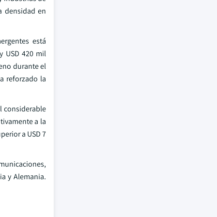
ja densidad en
mergentes está
 y USD 420 mil
eno durante el
a reforzado la
l considerable
ativamente a la
perior a USD 7
omunicaciones,
lia y Alemania.