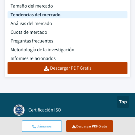
Tamaño del mercado
Tendencias del mercado
Análisis del mercado
Cuota de mercado
Preguntas frecuentes
Metodología de la investigación
Informes relacionados
Descargar PDF Gratis
Top
Certificación ISO
Authorize.net
Llámanos
Descargar PDF Gratis