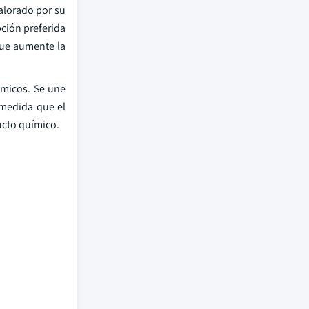
valorado por su
pción preferida
 que aumente la
rámicos. Se une
 medida que el
ucto químico.