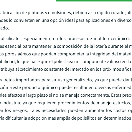
a fabricación de pinturas y emulsiones, debido a su rápido curado, al
dades lo convierten en una opción ideal para aplicaciones en divers
cado.
 polisilicate, especialmente en los procesos de moldeo cerámico.
es esencial para mantener la composición de la lotería durante el 
los poros aéreos que podrían comprometer la integridad del materia
ilidad, lo que hace que el polisil sea un componente valioso en la
tribuya al crecimiento constante del mercado en los próximos años
ntea retos importantes para su uso generalizado, ya que puede dar 
ición a este producto químico puede resultar en diversas enfermed
sibles efectos a largo plazo si no se maneja correctamente. Estas pr
la industria, ya que requieren procedimientos de manejo estrictos
ar los riesgos. Tales necesidades pueden aumentar los costos o
ría dificultar la adopción más amplia de polisilitos en determinado