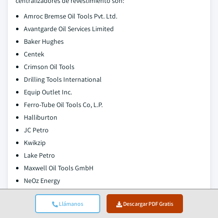
centralizadores de revestimiento son:
Amroc Bremse Oil Tools Pvt. Ltd.
Avantgarde Oil Services Limited
Baker Hughes
Centek
Crimson Oil Tools
Drilling Tools International
Equip Outlet Inc.
Ferro-Tube Oil Tools Co, L.P.
Halliburton
JC Petro
Kwikzip
Lake Petro
Maxwell Oil Tools GmbH
NeOz Energy
NOV
Llámanos
Descargar PDF Gratis
Oilmec Middleast