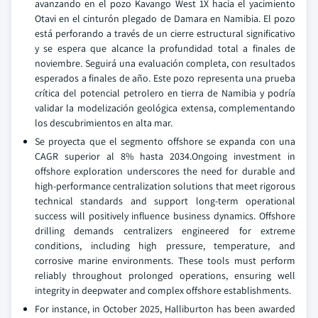
avanzando en el pozo Kavango West 1X hacia el yacimiento
Otavi en el cinturón plegado de Damara en Namibia. El pozo
está perforando a través de un cierre estructural significativo
y se espera que alcance la profundidad total a finales de
noviembre. Seguirá una evaluación completa, con resultados
esperados a finales de año. Este pozo representa una prueba
crítica del potencial petrolero en tierra de Namibia y podría
validar la modelización geológica extensa, complementando
los descubrimientos en alta mar.
Se proyecta que el segmento offshore se expanda con una
CAGR superior al 8% hasta 2034.Ongoing investment in
offshore exploration underscores the need for durable and
high-performance centralization solutions that meet rigorous
technical standards and support long-term operational
success will positively influence business dynamics. Offshore
drilling demands centralizers engineered for extreme
conditions, including high pressure, temperature, and
corrosive marine environments. These tools must perform
reliably throughout prolonged operations, ensuring well
integrity in deepwater and complex offshore establishments.
For instance, in October 2025, Halliburton has been awarded