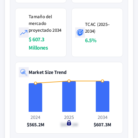
Tamaño del
mercado
TCAC (2025–
proyectado 2034
2034)
$ 607.3
6.5%
Millones
Market Size Trend
2024
2025
2034
$565.2M
$607.3M
$607.3M