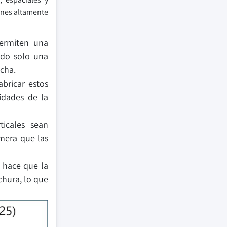
iones altamente
permiten una
ndo solo una
cha.
abricar estos
idades de la
ticales sean
mera que las
 hace que la
nchura, lo que