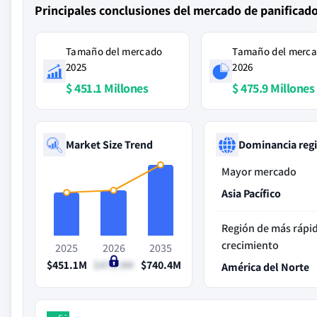
Principales conclusiones del mercado de panificad
Tamaño del mercado
Tamaño del merc
2025
2026
$ 451.1 Millones
$ 475.9 Millones
Market Size Trend
Dominancia reg
Mayor mercado
Asia Pacífico
Región de más rápi
crecimiento
2025
2026
2035
$451.1M
$475.9M
$740.4M
América del Norte