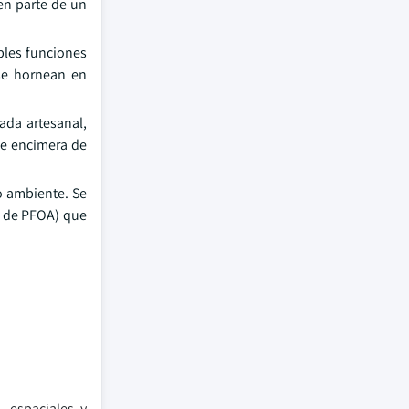
 en parte de un
ples funciones
 se hornean en
ada artesanal,
de encimera de
o ambiente. Se
s de PFOA) que
, espaciales y