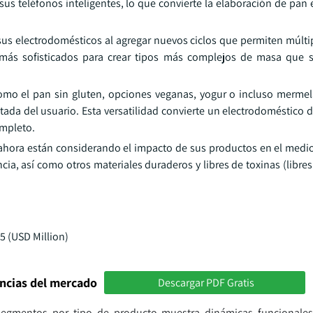
sus teléfonos inteligentes, lo que convierte la elaboración de pan
us electrodomésticos al agregar nuevos ciclos que permiten múlti
s más sofisticados para crear tipos más complejos de masa que
omo el pan sin gluten, opciones veganas, yogur o incluso mermel
ada del usuario. Esta versatilidad convierte un electrodoméstico 
ompleto.
 ahora están considerando el impacto de sus productos en el medi
a, así como otros materiales duraderos y libres de toxinas (libre
encias del mercado
Descargar PDF Gratis
s segmentos por tipo de producto muestra dinámicas funcionales