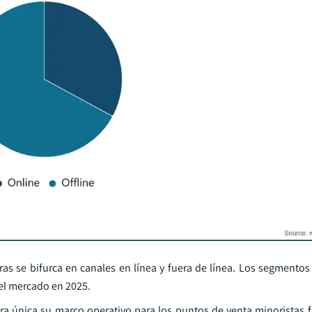
as se bifurca en canales en línea y fuera de línea. Los segmentos 
el mercado en 2025.
ra única su marco operativo para los puntos de venta minoristas f