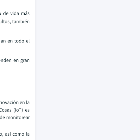
lo de vida más
cultos, también
pan en todo el
penden en gran
nnovación en la
Cosas (IoT) es
 de monitorear
o, así como la