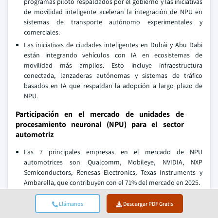
programas piloto respaldados por el gobierno y las iniciativas
de movilidad inteligente aceleran la integración de NPU en
sistemas de transporte autónomo experimentales y
comerciales.
Las iniciativas de ciudades inteligentes en Dubái y Abu Dabi
están integrando vehículos con IA en ecosistemas de
movilidad más amplios. Esto incluye infraestructura
conectada, lanzaderas autónomas y sistemas de tráfico
basados en IA que respaldan la adopción a largo plazo de
NPU.
Participación en el mercado de unidades de
procesamiento neuronal (NPU) para el sector
automotriz
Las 7 principales empresas en el mercado de NPU
automotrices son Qualcomm, Mobileye, NVIDIA, NXP
Semiconductors, Renesas Electronics, Texas Instruments y
Ambarella, que contribuyen con el 71% del mercado en 2025.
Qualcomm
domina el desarrollo de NPU para aplicaciones
Llámanos
Descargar PDF Gratis
automotrices a través de su plataforma Snapdragon Ride.
Esta plataforma combina IA, capacidades de cómputo y