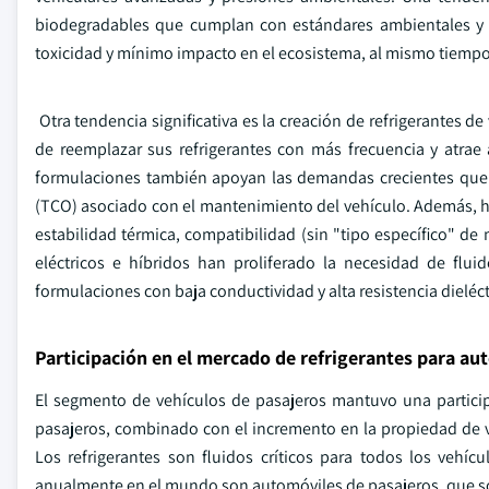
biodegradables que cumplan con estándares ambientales y d
toxicidad y mínimo impacto en el ecosistema, al mismo tiempo
Otra tendencia significativa es la creación de refrigerantes de
de reemplazar sus refrigerantes con más frecuencia y atrae 
formulaciones también apoyan las demandas crecientes que a
(TCO) asociado con el mantenimiento del vehículo. Además, h
estabilidad térmica, compatibilidad (sin "tipo específico" d
eléctricos e híbridos han proliferado la necesidad de flui
formulaciones con baja conductividad y alta resistencia dieléc
Participación en el mercado de refrigerantes para au
El segmento de vehículos de pasajeros mantuvo una partici
pasajeros, combinado con el incremento en la propiedad de 
Los refrigerantes son fluidos críticos para todos los veh
anualmente en el mundo son automóviles de pasajeros, que 