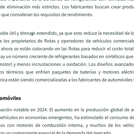
e eliminación más estrictos. Los fabricantes buscan crear prod
 que consideran los requisitos de rendimiento.
 vida útil y drenaje extendido, ya que esto reduce la necesidad de l
a los propietarios de flotas y operadores de vehículos comerciale
hora se están colocando en las flotas para reducir el costo tota
ay un número creciente de refrigerantes basados en sintéticos que
e motor) y menos incrustaciones u oxidación. Los diseños avanzado
dos térmicos que enfríen paquetes de baterías y motores eléctr
trica están siendo comercializadas a los fabricantes de automóviles
tomóviles
pación notable en 2024. El aumento en la producción global de 
vehículos en economías emergentes, ha estimulado el consumo de 
ículos con motores de combustión interna, y muchos de los vehí
son un componente esencial de la demanda del mercado.