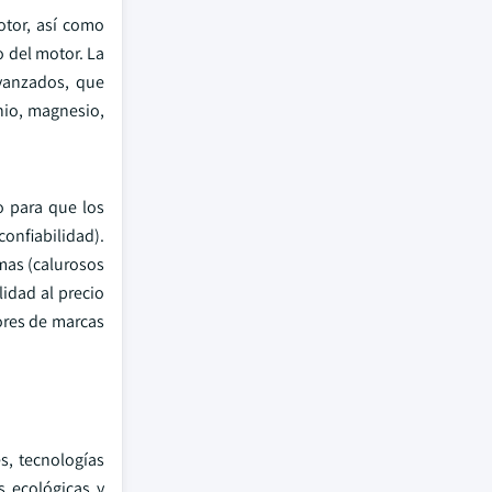
otor, así como
o del motor. La
avanzados, que
nio, magnesio,
 para que los
onfiabilidad).
mas (calurosos
lidad al precio
dores de marcas
s, tecnologías
s ecológicas y