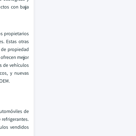
uctos con baja
os propietarios
s. Estas otras
l de propiedad
 ofrecen mejor
s de vehículos
icos, y nuevas
 OEM.
automóviles de
refrigerantes.
culos vendidos