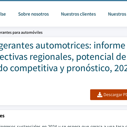
lse
Sobre nosotros
Nuestros clientes
Nuestros 
erantes para automóviles
gerantes automotrices: informe
pectivas regionales, potencial de
o competitiva y pronóstico, 20
Descargar PD
es
ingresos sustanciales en 2024 y se espera que crezca a una tasa 