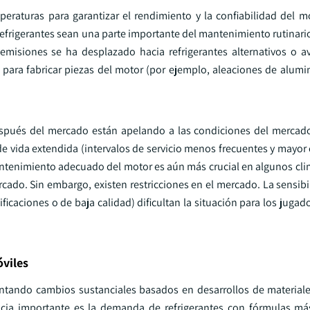
mperaturas para garantizar el rendimiento y la confiabilidad del m
 refrigerantes sean una parte importante del mantenimiento rutinari
misiones se ha desplazado hacia refrigerantes alternativos o 
 para fabricar piezas del motor (por ejemplo, aleaciones de alumi
pués del mercado están apelando a las condiciones del mercado
vida extendida (intervalos de servicio menos frecuentes y mayor c
ntenimiento adecuado del motor es aún más crucial en algunos cli
ercado. Sin embargo, existen restricciones en el mercado. La sensibi
ficaciones o de baja calidad) dificultan la situación para los juga
óviles
entando cambios sustanciales basados en desarrollos de materiale
cia importante es la demanda de refrigerantes con fórmulas má