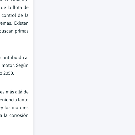
de la flota de
 control de la
remas. Existen
 buscan primas
contribuido al
l motor. Según
ño 2050.
nes más allá de
eniencia tanto
—y los motores
a la corrosión