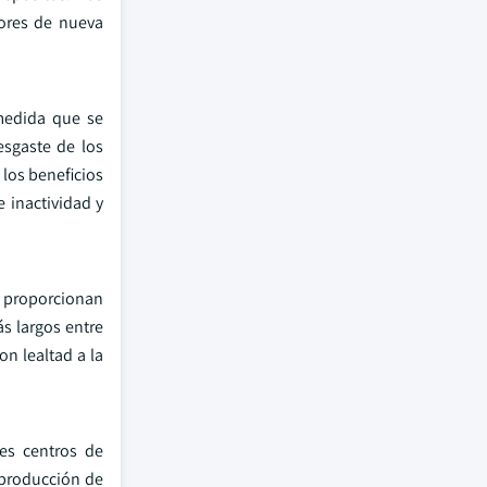
tores de nueva
 medida que se
esgaste de los
los beneficios
e inactividad y
os proporcionan
s largos entre
on lealtad a la
res centros de
 producción de