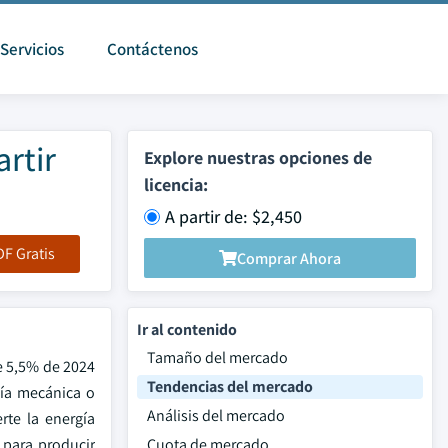
Servicios
Contáctenos
rtir
Explore nuestras opciones de
licencia:
A partir de: $2,450
F Gratis
Comprar Ahora
Ir al contenido
Tamaño del mercado
e 5,5% de 2024
Tendencias del mercado
gía mecánica o
Análisis del mercado
rte la energía
 para producir
Cuota de mercado