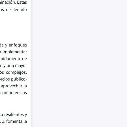
inación. Estas
eas de llenado
ada y enfoques
 a implementar
 rápidamente de
ón y una mayor
os complejos.
rcios público-
 aprovechar la
s competencias
 resilientes y
 UU. fomenta la