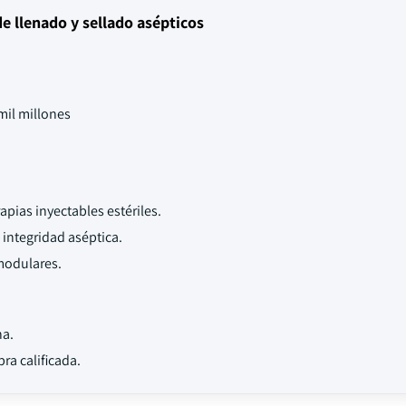
e llenado y sellado asépticos
mil millones
pias inyectables estériles.
 integridad aséptica.
modulares.
ha.
a calificada.