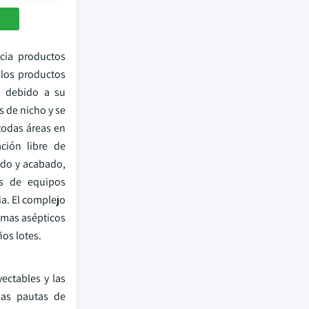
cia productos
, los productos
s debido a su
s de nicho y se
todas áreas en
ción libre de
ado y acabado,
es de equipos
a. El complejo
emas asépticos
os lotes.
ectables y las
las pautas de