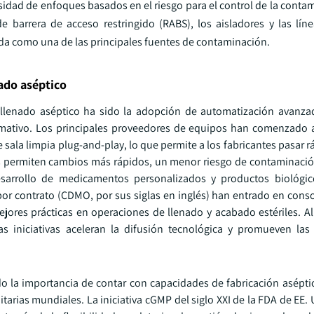
idad de enfoques basados en el riesgo para el control de la contam
e barrera de acceso restringido (RABS), los aisladores y las lín
ada como una de las principales fuentes de contaminación.
ado aséptico
 llenado aséptico ha sido la adopción de automatización avanz
rmativo. Los principales proveedores de equipos han comenzado
 sala limpia plug-and-play, lo que permite a los fabricantes pasar
emas permiten cambios más rápidos, un menor riesgo de contaminaci
esarrollo de medicamentos personalizados y productos biológic
por contrato (CDMO, por sus siglas en inglés) han entrado en conso
jores prácticas en operaciones de llenado y acabado estériles. Al
s iniciativas aceleran la difusión tecnológica y promueven la
 la importancia de contar con capacidades de fabricación aséptica
tarias mundiales. La iniciativa cGMP del siglo XXI de la FDA de EE.