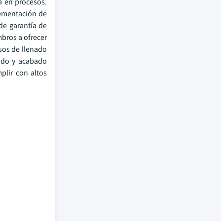
da en procesos.
lementación de
de garantía de
mbros a ofrecer
asos de llenado
nado y acabado
plir con altos