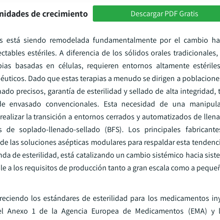
nidades de crecimiento
Descargar PDF Gratis
icos está siendo remodelada fundamentalmente por el cambio ha
tables estériles. A diferencia de los sólidos orales tradicionales
pias basadas en células, requieren entornos altamente estérile
péuticos. Dado que estas terapias a menudo se dirigen a poblacione
o precisos, garantía de esterilidad y sellado de alta integridad, 
de envasado convencionales. Esta necesidad de una manipula
ealizar la transición a entornos cerrados y automatizados de llen
de soplado-llenado-sellado (BFS). Los principales fabricant
de las soluciones asépticas modulares para respaldar esta tendenci
a de esterilidad, está catalizando un cambio sistémico hacia sist
e a los requisitos de producción tanto a gran escala como a pequeñ
ciendo los estándares de esterilidad para los medicamentos iny
a del Anexo 1 de la Agencia Europea de Medicamentos (EMA) y 