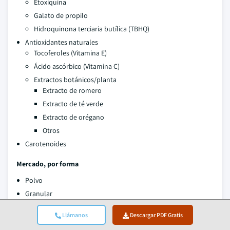
Etoxiquina
Galato de propilo
Hidroquinona terciaria butílica (TBHQ)
Antioxidantes naturales
Tocoferoles (Vitamina E)
Ácido ascórbico (Vitamina C)
Extractos botánicos/planta
Extracto de romero
Extracto de té verde
Extracto de orégano
Otros
Carotenoides
Mercado, por forma
Polvo
Granular
Líquido
Llámanos
Descargar PDF Gratis
Pélet