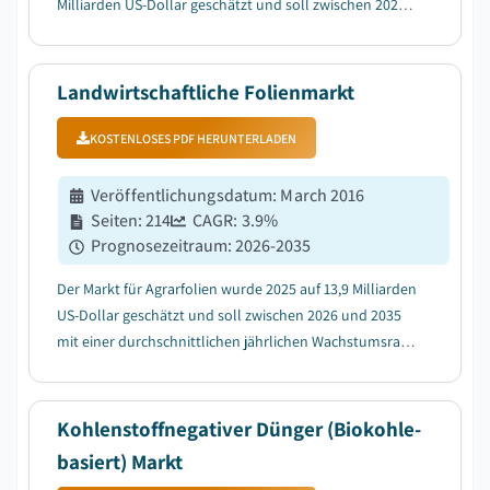
Milliarden US-Dollar geschätzt und soll zwischen 2026
und 2035 mit einer durchschnittlichen jährlichen
Wachstumsrate (CAGR) von 10,4 % wachsen, was auf die
steigende Nachfrage nach nachhaltiger
Landwirtschaftliche Folienmarkt
Landwirtschaft...
KOSTENLOSES PDF HERUNTERLADEN
Veröffentlichungsdatum
:
March 2016
Seiten
:
214
CAGR:
3.9
%
Prognosezeitraum
:
2026-2035
Der Markt für Agrarfolien wurde 2025 auf 13,9 Milliarden
US-Dollar geschätzt und soll zwischen 2026 und 2035
mit einer durchschnittlichen jährlichen Wachstumsrate
(CAGR) von 3,9 % wachsen, da die wachsende
Nachfrage nach hochwertigen Nahrungspflanzen das
Marktwachstum antreibt....
Kohlenstoffnegativer Dünger (Biokohle-
basiert) Markt