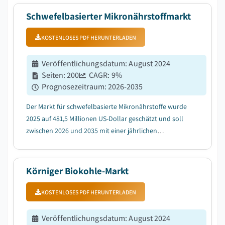
nachhaltigen Landwirtschaftsinputs....
Schwefelbasierter Mikronährstoffmarkt
KOSTENLOSES PDF HERUNTERLADEN
Veröffentlichungsdatum
:
August 2024
Seiten
:
200
CAGR:
9
%
Prognosezeitraum
:
2026-2035
Der Markt für schwefelbasierte Mikronährstoffe wurde
2025 auf 481,5 Millionen US-Dollar geschätzt und soll
zwischen 2026 und 2035 mit einer jährlichen
Wachstumsrate (CAGR) von 9 % wachsen, angetrieben
durch den zunehmenden Schwefelmangel in
kultivierten Böden....
Körniger Biokohle-Markt
KOSTENLOSES PDF HERUNTERLADEN
Veröffentlichungsdatum
:
August 2024