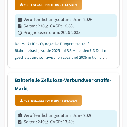
KOSTENLOSES PDF HERUNTERLADEN
Veröffentlichungsdatum
:
June 2026
Seiten
:
230
CAGR:
16.6
%
Prognosezeitraum
:
2026-2035
Der Markt für CO₂-negative Düngemittel (auf
Biokohlebasis) wurde 2025 auf 3,3 Milliarden US-Dollar
geschätzt und soll zwischen 2026 und 2035 mit einer
jährlichen Wachstumsrate (CAGR) von 16,6 % wachsen,
getrieben durch die steigende Nachfrage nach CO₂-
negativen Lösungen in der Landwirtschaft....
Bakterielle Zellulose-Verbundwerkstoffe-
Markt
KOSTENLOSES PDF HERUNTERLADEN
Veröffentlichungsdatum
:
June 2026
Seiten
:
240
CAGR:
13.4
%