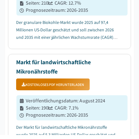
Seiten
:
210
CAGR:
12.7
%
Prognosezeitraum
:
2026-2035
Der granulare Biokohle-Markt wurde 2025 auf 97,4
Millionen US-Dollar geschätzt und soll zwischen 2026
und 2035 mit einer jährlichen Wachstumsrate (CAGR)
von 12,7 % wachsen, getrieben durch die steigende
Nachfrage nach nachhaltigen Lösungen für
Landwirtschaft und Bodengesundheit....
Markt für landwirtschaftliche
Mikronährstoffe
KOSTENLOSES PDF HERUNTERLADEN
Veröffentlichungsdatum
:
August 2024
Seiten
:
190
CAGR:
7.1
%
Prognosezeitraum
:
2026-2035
Der Markt für landwirtschaftliche Mikronährstoffe
wurde 2025 auf 5,3 Milliarden US-Dollar geschätzt und