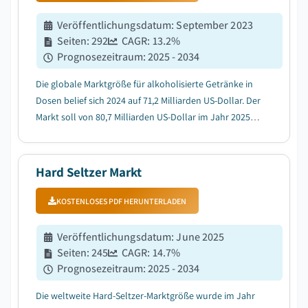
Veröffentlichungsdatum
:
September 2023
Seiten
:
292
CAGR:
13.2
%
Prognosezeitraum
:
2025 - 2034
Die globale Marktgröße für alkoholisierte Getränke in
Dosen belief sich 2024 auf 71,2 Milliarden US-Dollar. Der
Markt soll von 80,7 Milliarden US-Dollar im Jahr 2025
auf 245,5 Milliarden US-Dollar im Jahr 2034 anwachsen,
mit einer durchschnittlichen jährlichen Wachstumsrate
(CAGR) von 13,2 %, wie de...
Hard Seltzer Markt
KOSTENLOSES PDF HERUNTERLADEN
Veröffentlichungsdatum
:
June 2025
Seiten
:
245
CAGR:
14.7
%
Prognosezeitraum
:
2025 - 2034
Die weltweite Hard-Seltzer-Marktgröße wurde im Jahr