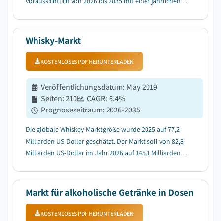
voraussichtlich von 2026 bis 2035 mit einer jährlichen
Wachstumsrate (CAGR) von 8,4 % wachsen, getrieben
durch die steigende Nachfrage nach probiotischen und
funktionellen Lebensmitteln....
Whisky-Markt
KOSTENLOSES PDF HERUNTERLADEN
Veröffentlichungsdatum
:
May 2019
Seiten
:
210
CAGR:
6.4
%
Prognosezeitraum
:
2026-2035
Die globale Whiskey-Marktgröße wurde 2025 auf 77,2
Milliarden US-Dollar geschätzt. Der Markt soll von 82,8
Milliarden US-Dollar im Jahr 2026 auf 145,1 Milliarden
US-Dollar im Jahr 2035 wachsen, bei einer
durchschnittlichen jährlichen Wachstumsrate (CAGR)
von 6,4 %, wie der neueste Bericht von Global...
Markt für alkoholische Getränke in Dosen
KOSTENLOSES PDF HERUNTERLADEN