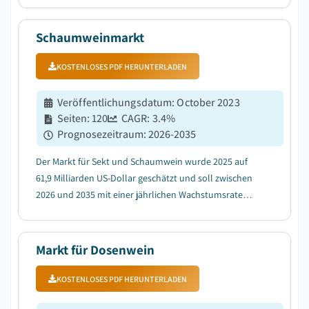
durch die steigende weltweite Nachfrage nach
Premium-Aging-Weinen, Whisky und Craft-Spirits....
Schaumweinmarkt
KOSTENLOSES PDF HERUNTERLADEN
Veröffentlichungsdatum
:
October 2023
Seiten
:
120
CAGR:
3.4
%
Prognosezeitraum
:
2026-2035
Der Markt für Sekt und Schaumwein wurde 2025 auf
61,9 Milliarden US-Dollar geschätzt und soll zwischen
2026 und 2035 mit einer jährlichen Wachstumsrate
(CAGR) von 3,4 % wachsen, getrieben durch Trends wie
Premiumisierung und zugänglichen Luxuskonsum....
Markt für Dosenwein
KOSTENLOSES PDF HERUNTERLADEN