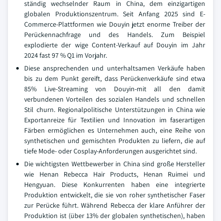
ständig wechselnder Raum in China, dem einzigartigen
globalen Produktionszentrum. Seit Anfang 2025 sind E-
Commerce-Plattformen wie Douyin jetzt enorme Treiber der
Perückennachfrage und des Handels. Zum Beispiel
explodierte der wige Content-Verkauf auf Douyin im Jahr
2024 fast 97 % Q1 im Vorjahr.
Diese ansprechenden und unterhaltsamen Verkäufe haben
bis zu dem Punkt gereift, dass Perückenverkäufe sind etwa
85% Live-Streaming von Douyin-mit all den damit
verbundenen Vorteilen des sozialen Handels und schnellen
Stil churn. Regionalpolitische Unterstützungen in China wie
Exportanreize für Textilien und Innovation im faserartigen
Färben ermöglichen es Unternehmen auch, eine Reihe von
synthetischen und gemischten Produkten zu liefern, die auf
tiefe Mode- oder Cosplay-Anforderungen ausgerichtet sind.
Die wichtigsten Wettbewerber in China sind große Hersteller
wie Henan Rebecca Hair Products, Henan Ruimei und
Hengyuan. Diese Konkurrenten haben eine integrierte
Produktion entwickelt, die sie von roher synthetischer Faser
zur Perücke führt. Während Rebecca der klare Anführer der
Produktion ist (über 13% der globalen synthetischen), haben