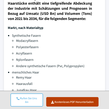
Haarstücke enthält eine tiefgreifende Abdeckung
der Industrie mit Schätzungen und Prognosen in
Bezug auf Umsatz (USD Bn) und Volumen (Tons)
von 2021 bis 2034, für die folgenden Segmente:
Markt, nach Materialtyp
Synthetische Fasern
Modacrylfasern
Polyesterfasern
Acrylfasern
Nylonfasern
Andere synthetische Fasern (Pvc, Polypropylen)
menschliches Haar
Remy Haar
Haarausfall
Jungfrau Haar
Verarbeitetes Haar
Rufen Sie Uns
An
Kostenloses PDF Herunterladen
Mischmaterialien
menschliche Haarsynthetische Mischungen