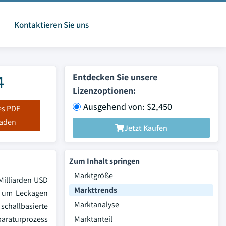
Kontaktieren Sie uns
4
Entdecken Sie unsere
Lizenzoptionen:
Ausgehend von: $2,450
es PDF
laden
Jetzt Kaufen
Zum Inhalt springen
Marktgröße
Milliarden USD
Markttrends
, um Leckagen
Marktanalyse
 schallbasierte
araturprozess
Marktanteil