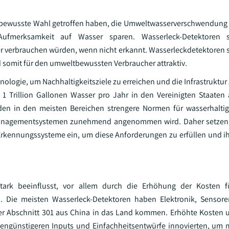
 bewusste Wahl getroffen haben, die Umweltwasserverschwendung 
ufmerksamkeit auf Wasser sparen. Wasserleck-Detektoren si
er verbrauchen würden, wenn nicht erkannt. Wasserleckdetektoren 
somit für den umweltbewussten Verbraucher attraktiv.
ogie, um Nachhaltigkeitsziele zu erreichen und die Infrastruktur 
1 Trillion Gallonen Wasser pro Jahr in den Vereinigten Staaten a
en in den meisten Bereichen strengere Normen für wasserhaltig
rmanagementsystemen zunehmend angenommen wird. Daher setzen
Erkennungssysteme ein, um diese Anforderungen zu erfüllen und 
stark beeinflusst, vor allem durch die Erhöhung der Kosten fü
. Die meisten Wasserleck-Detektoren haben Elektronik, Sensor
nter Abschnitt 301 aus China in das Land kommen. Erhöhte Kosten 
engünstigeren Inputs und Einfachheitsentwürfe innovierten, um 