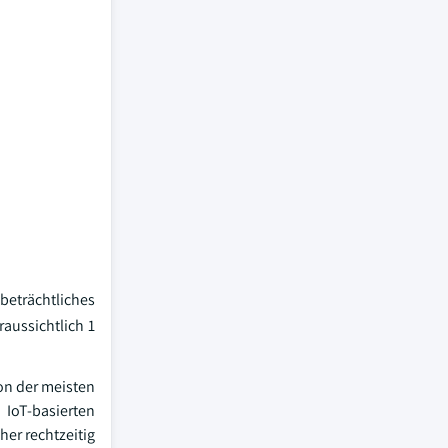
eträchtliches
aussichtlich 1
ion der meisten
 IoT-basierten
er rechtzeitig