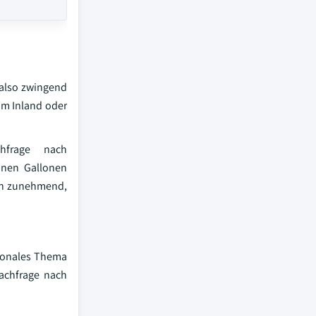
 also zwingend
im Inland oder
hfrage nach
onen Gallonen
ien zunehmend,
tionales Thema
achfrage nach