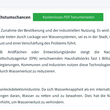
achstumschancen
Kostenloses PDF herunterladen
 Zunahme der Bevölkerung und der industriellen Nutzung. Es wird
ste treten durch Leckage von Wassersystemen, sei es in der Stadt, 
lust und einer Verschärfung des Problems führt.
. Aridflächen oder Entwicklungsländer steigt die Nac
tschutzagentur (EPA) verschwenden Haushaltslecks fast 1 Billi
23). Regierungen, Kommunen und Industrien nutzen diese Technolog
rch Wasserverlust zu reduzieren.
serleckdetektorindustrie. Da sich Wasserknappheit als ein interna
rungen daran, Wasser zu retten und zu bewahren. Dies hat die N
rhöht, um Wasserverlust zu verhindern.