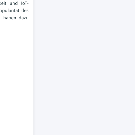
keit und IoT-
opularität des
en haben dazu