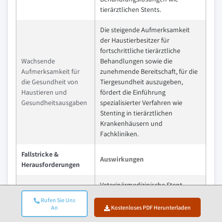
tierärztlichen Stents.
Die steigende Aufmerksamkeit
der Haustierbesitzer für
fortschrittliche tierärztliche
Wachsende
Behandlungen sowie die
Aufmerksamkeit für
zunehmende Bereitschaft, für die
die Gesundheit von
Tiergesundheit auszugeben,
Haustieren und
fördert die Einführung
Gesundheitsausgaben
spezialisierter Verfahren wie
Stenting in tierärztlichen
Krankenhäusern und
Fachkliniken.
Fallstricke &
Auswirkungen
Herausforderungen
Veterinärmedizinische Stent-
Implantationsverfahren erfordern
Rufen Sie Uns
oft fortschrittliche Bildgebung,
An
Kostenloses PDF Herunterladen
Hohe Kosten für
spezialisierte chirurgische