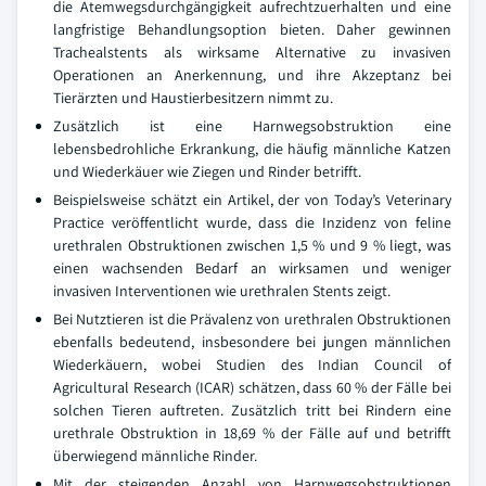
die Atemwegsdurchgängigkeit aufrechtzuerhalten und eine
langfristige Behandlungsoption bieten. Daher gewinnen
Trachealstents als wirksame Alternative zu invasiven
Operationen an Anerkennung, und ihre Akzeptanz bei
Tierärzten und Haustierbesitzern nimmt zu.
Zusätzlich ist eine Harnwegsobstruktion eine
lebensbedrohliche Erkrankung, die häufig männliche Katzen
und Wiederkäuer wie Ziegen und Rinder betrifft.
Beispielsweise schätzt ein Artikel, der von Today’s Veterinary
Practice veröffentlicht wurde, dass die Inzidenz von feline
urethralen Obstruktionen zwischen 1,5 % und 9 % liegt, was
einen wachsenden Bedarf an wirksamen und weniger
invasiven Interventionen wie urethralen Stents zeigt.
Bei Nutztieren ist die Prävalenz von urethralen Obstruktionen
ebenfalls bedeutend, insbesondere bei jungen männlichen
Wiederkäuern, wobei Studien des Indian Council of
Agricultural Research (ICAR) schätzen, dass 60 % der Fälle bei
solchen Tieren auftreten. Zusätzlich tritt bei Rindern eine
urethrale Obstruktion in 18,69 % der Fälle auf und betrifft
überwiegend männliche Rinder.
Mit der steigenden Anzahl von Harnwegsobstruktionen