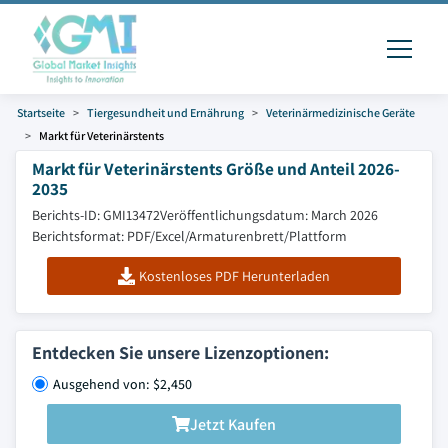
Startseite
Tiergesundheit und Ernährung
Veterinärmedizinische Geräte
Markt für Veterinärstents
Markt für Veterinärstents Größe und Anteil 2026-
2035
Berichts-ID: GMI13472
Veröffentlichungsdatum: March 2026
Berichtsformat: PDF/Excel/Armaturenbrett/Plattform
Kostenloses PDF Herunterladen
Entdecken Sie unsere Lizenzoptionen:
Ausgehend von: $2,450
Jetzt Kaufen