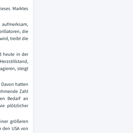
dieses Marktes
t aufmerksam,
illatoren, die
ird, treibt die
d heute in der
erzstillstand,
agieren, steigt
. Davon hatten
unehmende Zahl
ten Bedarf an
ie plötzlicher
iner größeren
in den USA von