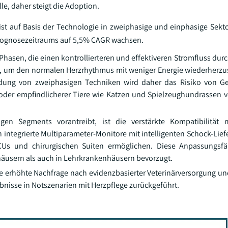
lle, daher steigt die Adoption.
 ist auf Basis der Technologie in zweiphasige und einphasige Sekto
Prognosezeitraums auf 5,5% CAGR wachsen.
i Phasen, die einen kontrollierteren und effektiveren Stromfluss dur
t, um den normalen Herzrhythmus mit weniger Energie wiederherzust
endung von zweiphasigen Techniken wird daher das Risiko von 
r oder empfindlicherer Tiere wie Katzen und Spielzeughundrassen
en Segments vorantreibt, ist die verstärkte Kompatibilität
n integrierte Multiparameter-Monitore mit intelligenten Schock-Lie
CUs und chirurgischen Suiten ermöglichen. Diese Anpassungsfä
nhäusern als auch in Lehrkrankenhäusern bevorzugt.
 erhöhte Nachfrage nach evidenzbasierter Veterinärversorgung un
bnisse in Notszenarien mit Herzpflege zurückgeführt.