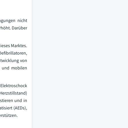
ngungen nicht
erhöht. Darüber
ieses Marktes.
fibrillatoren,
ntwicklung von
en und mobilen
Elektroschock
rzstillstand)
stieren und in
isiert (AEDs),
rstützen.