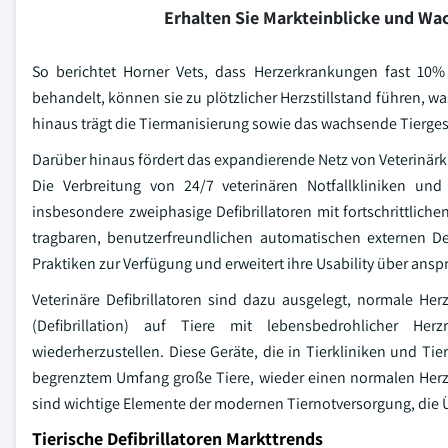
Erhalten Sie Markteinblicke und W
So berichtet Horner Vets, dass Herzerkrankungen fast 10
behandelt, können sie zu plötzlicher Herzstillstand führen, w
hinaus trägt die Tiermanisierung sowie das wachsende Tierg
Darüber hinaus fördert das expandierende Netz von Veterinär
Die Verbreitung von 24/7 veterinären Notfallkliniken und s
insbesondere zweiphasige Defibrillatoren mit fortschrittlic
tragbaren, benutzerfreundlichen automatischen externen Def
Praktiken zur Verfügung und erweitert ihre Usability über ans
Veterinäre Defibrillatoren sind dazu ausgelegt, normale 
(Defibrillation) auf Tiere mit lebensbedrohlicher Herzr
wiederherzustellen. Diese Geräte, die in Tierkliniken und Ti
begrenztem Umfang große Tiere, wieder einen normalen Herzsc
sind wichtige Elemente der modernen Tiernotversorgung, die 
Tierische Defibrillatoren Markttrends