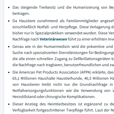
Das steigende Tierbesitz und die Humanisierung von Beg
beitragen.
Da Haustiere zunehmend als Familienmitglieder angese
einschließlich Notfall- und Herzpflege. Diese Verlagerung 
bisher nur in Spezialpraktiken verwendet wurden. Diese Ver
Nachfrage nach
Veterinärwesen
führt zu einer erhöhten Inv
Genau wie in der Humanmedizin wird die präventive und No
Suche nach spezialisierten Dienstleistungen für Bedingung
die alle einen schnellen Zugang zu Defibrillationsgeräten b
die Nachfrage nach tragbaren, benutzerfreundlichen und zwe
Die American Pet Products Association (APPA) erklärte, da
65,1 Millionen Haushalte Haustierhunde, 46,5 Millionen H
von Haustieren treibt nicht nur die Grundnachfrage i
Notfallversorgungsfunktionen wie die Verwendung von vet
Herzstillstand oder chirurgische Komplikationen.
Dieser Anstieg des Heimtierbesitzes ist ergänzend zu 
Verfügbarkeit fortgeschrittener Tierpflege führt. Laut der