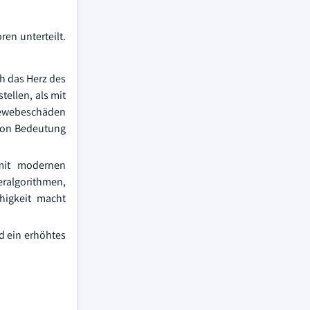
ren unterteilt.
ch das Herz des
ellen, als mit
Gewebeschäden
 von Bedeutung
 mit modernen
feralgorithmen,
higkeit macht
d ein erhöhtes