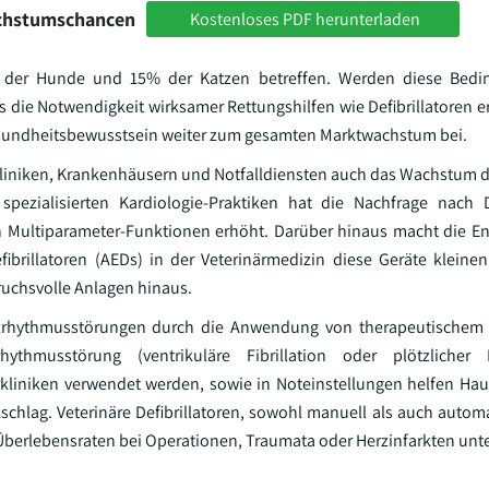
achstumschancen
Kostenloses PDF herunterladen
% der Hunde und 15% der Katzen betreffen. Werden diese Bedi
as die Notwendigkeit wirksamer Rettungshilfen wie Defibrillatoren 
esundheitsbewusstsein weiter zum gesamten Marktwachstum bei.
kliniken, Krankenhäusern und Notfalldiensten auch das Wachstum d
pezialisierten Kardiologie-Praktiken hat die Nachfrage nach De
hen Multiparameter-Funktionen erhöht. Darüber hinaus macht die E
ibrillatoren (AEDs) in der Veterinärmedizin diese Geräte klein
pruchsvolle Anlagen hinaus.
Herzrhythmusstörungen durch die Anwendung von therapeutischem 
hythmusstörung (ventrikuläre Fibrillation oder plötzlicher He
erkliniken verwendet werden, sowie in Noteinstellungen helfen Hau
hlag. Veterinäre Defibrillatoren, sowohl manuell als auch automat
Überlebensraten bei Operationen, Traumata oder Herzinfarkten unte