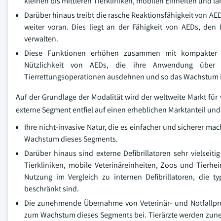
kleinen bis mittleren Tierkliniken, mobilen Einheiten und lä
Darüber hinaus treibt die rasche Reaktionsfähigkeit von AE
weiter voran. Dies liegt an der Fähigkeit von AEDs, d
verwalten.
Diese Funktionen erhöhen zusammen mit kompakter B
Nützlichkeit von AEDs, die ihre Anwendung über k
Tierrettungsoperationen ausdehnen und so das Wachstum 
Auf der Grundlage der Modalität wird der weltweite Markt für v
externe Segment entfiel auf einen erheblichen Marktanteil und 
Ihre nicht-invasive Natur, die es einfacher und sicherer ma
Wachstum dieses Segments.
Darüber hinaus sind externe Defibrillatoren sehr vielseiti
Tierkliniken, mobile Veterinäreinheiten, Zoos und Tierhe
Nutzung im Vergleich zu internen Defibrillatoren, die typ
beschränkt sind.
Die zunehmende Übernahme von Veterinär- und Notfallproto
zum Wachstum dieses Segments bei. Tierärzte werden zune