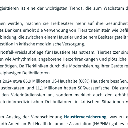
leittieren ist eine der wichtigsten Trends, die zum Wachstum 
hen werden, machen sie Tierbesitzer mehr auf ihre Gesundhei
des Denkens erhöht die Verwendung von Tierarzneimitteln wie Defibr
bindung, die zwischen einem Haustier und seinem Besitzer geteilt w
estition in kritische medizinische Versorgung.
tfall-Kreislaufpflege für Haustiere Mainstream. Tierbesitzer sin
en wie Arrhythmien, angeborene Herzerkrankungen und plötzliche H
enötigen. Da Tierkliniken durch die Modernisierung ihrer Geräte re
iphasigen Defibrillatoren.
ss 2024 etwa 86,9 Millionen US-Haushalte (66%) Haustiere besaßen
austierkatzen, und 11,1 Millionen hatten Süßwasserfische. Die z
n den Veterinärdiensten an, sondern markiert auch den erhöh
erinärmedizinischen Defibrillatoren in kritischen Situationen w
dem Anstieg der Verabschiedung
Haustierversicherung
, was zu e
 North American Pet Health Insurance Association (NAPHIA) gab es 