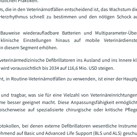
ndlichen Praktiken.
Ds, die in den Veterinärnotfällen entscheidend ist, das Wachstum d
en Herzrhythmus schnell zu bestimmen und den nötigen Schock a
auweise wiederaufladbare Batterien und Multiparameter-Übe
linische Einstellungen hinaus auf mobile Veterinärdiens
in diesem Segment erhöhen.
eterinärmedizinische Defibrillatoren ins Ausland und ins Innere kla
wird voraussichtlich bis 2034 auf 116,6 Mio. USD steigen.
cht, in Routine-Veterinärnotfällen zu verwenden, ist einer der Haup
g und tragbar, was sie für eine Vielzahl von Veterinäreinrichtunge
ime besser geeignet macht. Diese Anpassungsfähigkeit ermöglicht
ischerweise auf spezialisierte chirurgische oder kritische Pfleg
kollen, bei denen externe Defibrillatoren wesentliche Instrumen
hmend auf Basic und Advanced Life Support (BLS und ALS) geschu