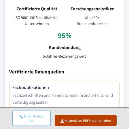
Zertifizierte Qualität
Forschungsanalytiker
ISO 9001-2015 zertifiziertes
Über 10+
Unternehmen
Branchenbereiche
95%
Kundenbindung
5-Jahres-Beziehungswert
Verifizierte Datenquellen
Fachpublikationen
Fachzeitschriften und Handelspresse im Sicherheits- und
Verteidigungssektor
Rufen Sie Uns
Branchendatenbanken
An
Kostenloses PDF Herunterladen
Eigenentwickelte und Drittanbieter-Marktdatenbanken