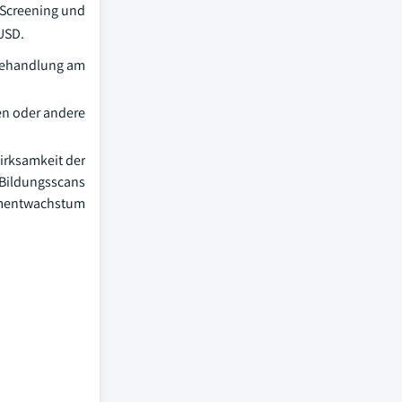
-Screening und
USD.
 Behandlung am
en oder andere
irksamkeit der
-Bildungsscans
egmentwachstum