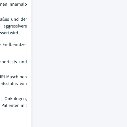
onen innerhalb
maßes und der
 aggressivere
sert wird.
re Endbenutzer
abortests und
 MRI-Maschinen
itsstatus von
n, Onkologen,
 Patienten mit