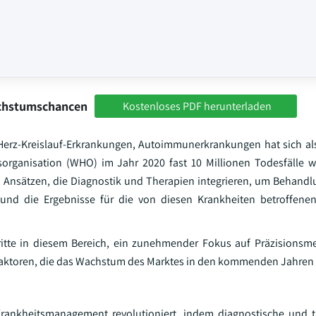
achstumschancen
Kostenloses PDF herunterladen
 Herz-Kreislauf-Erkrankungen, Autoimmunerkrankungen hat sich a
tsorganisation (WHO) im Jahr 2020 fast 10 Millionen Todesfälle w
n Ansätzen, die Diagnostik und Therapien integrieren, um Behandl
n und die Ergebnisse für die von diesen Krankheiten betroffene
tte in diesem Bereich, ein zunehmender Fokus auf Präzisionsme
 Faktoren, die das Wachstum des Marktes in den kommenden Jahren 
Krankheitsmanagement revolutioniert, indem diagnostische und 