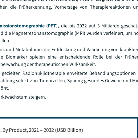
ichen die Früherkennung, Vorhersage von Therapiereaktionen un
missionstomographie (PET),
die bis 2032 auf 3 Milliarde geschät
d die Magnetresonanztomographie (MRI) wurden verfeinert, um h
ellen.
mik und Metabolomik die Entdeckung und Validierung von krankhei
se Biomarker spielen eine entscheidende Rolle bei der Früh
 Überwachung der therapeutischen Wirksamkeit.
 gezielten Radionuklidtherapie erweiterte Behandlungsoptionen
Strahlung selektiv an Tumorzellen, Sparing gesundes Gewebe und M
öht.
arktwachstum steigern.