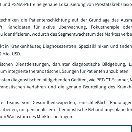
 und PSMA-PET eine genaue Lokalisierung von Prostatakrebsläsi
stechniken die Patientenschichtung auf der Grundlage des Aus
lft, Kandidaten für aktive Überwachung, Fokustherapie oder
u identifizieren, wodurch das Segmentwachstum des Marktes verbes
kt in Krankenhäuser, Diagnosezentren, Spezialkliniken und ande
2 Mio. USD.
schen Dienstleistungen, darunter diagnostische Bildgebung, L
, um integrierte theranostische Lösungen für Patienten anzubieten.
sten diagnostischen bildgebenden Geräten, wie PET/CT-Scanner,
anostischen Verfahren und die genaue Beurteilung des Krankhe
re Teams von Gesundheitsexperten, einschließlich Radiologe
rbeiten, um personalisierte theranostische Behandlungspläne für
zum Wachstum des Marktes beitragen.