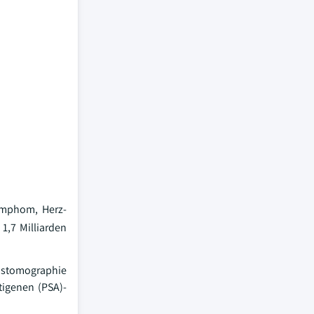
ymphom, Herz-
1,7 Milliarden
nstomographie
tigenen (PSA)-