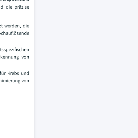
d die präzise
zt werden, die
ochauflösende
tsspezifischen
erkennung von
 für Krebs und
inimierung von