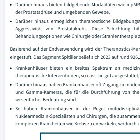
Darüber hinaus bieten bildgebende Modalitäten wie mpMRI
der Prostatadrüse und umgebenden Gewebe.
Darüber hinaus ermöglichen theranostische Bildgebung
Aggressivität von Prostatakrebs. Diese Schichtung hi
Behandlungsoptionen wie Chirurgie oder Strahlentherapie z
Basierend auf der Endverwendung wird der Theranostics-Mar
eingestuft. Das Segment Spitäler belief sich 2023 auf rund 926,
Krankenhäuser bieten ein breites Spektrum an medizini
therapeutische Interventionen, so dass sie gut ausgestattet
Darüber hinaus haben Krankenhäuser oft Zugang zu modern
und Gamma-Kameras, die für die Durchführung von ther
wesentlicher Bedeutung sind.
So haben Krankenhäuser in der Regel multidisziplinä
Nuklearmedizin-Spezialisten und Chirurgen, die zusammena
komplexen Krankheiten wie Krebs zu entwickeln, wodurch 