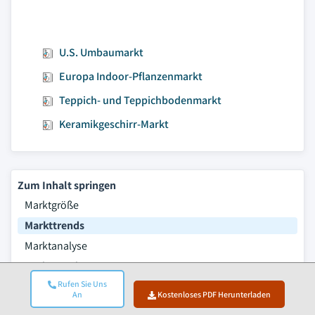
U.S. Umbaumarkt
Europa Indoor-Pflanzenmarkt
Teppich- und Teppichbodenmarkt
Keramikgeschirr-Markt
Zum Inhalt springen
Marktgröße
Markttrends
Marktanalyse
Marktanteil
Rufen Sie Uns
Häufig gestellte Fragen
An
Kostenloses PDF Herunterladen
Forschungsmethodik