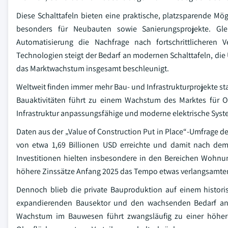
Diese Schalttafeln bieten eine praktische, platzsparende M
besonders für Neubauten sowie Sanierungsprojekte. Gleic
Automatisierung die Nachfrage nach fortschrittlicheren 
Technologien steigt der Bedarf an modernen Schalttafeln, d
das Marktwachstum insgesamt beschleunigt.
Weltweit finden immer mehr Bau- und Infrastrukturprojekte st
Bauaktivitäten führt zu einem Wachstum des Marktes für O
Infrastruktur anpassungsfähige und moderne elektrische Sys
Daten aus der „Value of Construction Put in Place“-Umfrage d
von etwa 1,69 Billionen USD erreichte und damit nach dem 
Investitionen hielten insbesondere in den Bereichen Wohnu
höhere Zinssätze Anfang 2025 das Tempo etwas verlangsamte
Dennoch blieb die private Bauproduktion auf einem histori
expandierenden Bausektor und den wachsenden Bedarf an
Wachstum im Bauwesen führt zwangsläufig zu einer höher