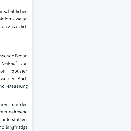
rtschaftlichen
ktion – weiter
ion zusätzlich
chsende Bedarf
 Verkauf von
ion robuster,
u werden. Auch
nd -steuerung
ühren, die den
nke zunehmend
 unterstützen.
nd langfristige