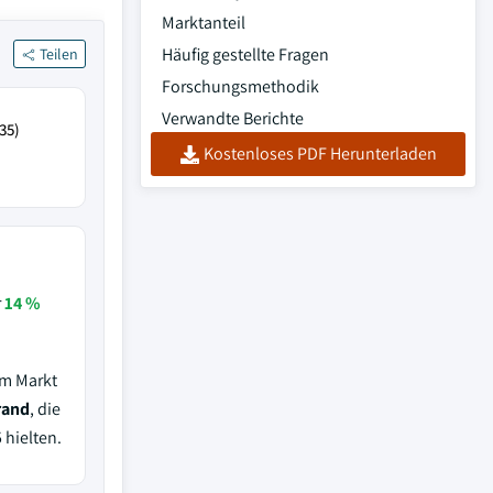
Marktanteil
Häufig gestellte Fragen
Teilen
Forschungsmethodik
Verwandte Berichte
35)
Kostenloses PDF Herunterladen
r
14 %
em Markt
rand
, die
 hielten.