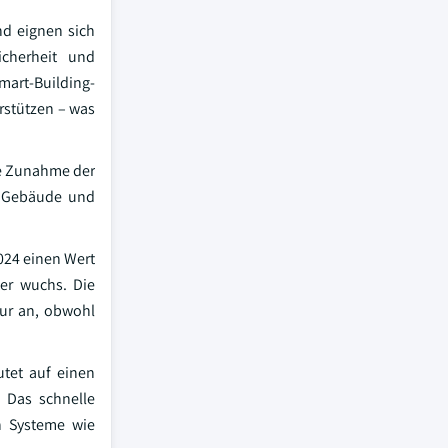
nd eignen sich
icherheit und
art-Building-
rstützen – was
se Zunahme der
e Gebäude und
024 einen Wert
ter wuchs. Die
tur an, obwohl
utet auf einen
 Das schnelle
n Systeme wie