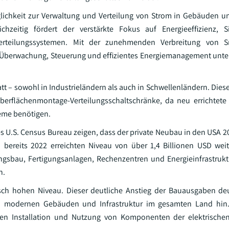
öglichkeit zur Verwaltung und Verteilung von Strom in Gebäuden u
hzeitig fördert der verstärkte Fokus auf Energieeffizienz, S
Verteilungssystemen. Mit der zunehmenden Verbreitung von Sm
ie Überwachung, Steuerung und effizientes Energiemanagement unte
att – sowohl in Industrieländern als auch in Schwellenländern. Die
berflächenmontage-Verteilungsschaltschränke, da neu errichtet
teme benötigen.
es U.S. Census Bureau zeigen, dass der private Neubau in den USA 2
bereits 2022 erreichten Niveau von über 1,4 Billionen USD wei
ngsbau, Fertigungsanlagen, Rechenzentren und Energieinfrastruk
n.
sch hohen Niveau. Dieser deutliche Anstieg der Bauausgaben de
 modernen Gebäuden und Infrastruktur im gesamten Land hin.
en Installation und Nutzung von Komponenten der elektrische