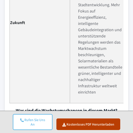
Stadtentwicklung. Mehr
Fokus auf
Energieeffizienz,
Zukunft
intelligente
Gebäudeintegration und
unterstützende
Regelungen werden das
Marktwachstum
beschleunigen,
Solarmaterialien als
wesentliche Bestandteile
grüner, intelligenter und
nachhaltiger
Infrastruktur weltweit
einrichten
Was sind die Wachstumschancen in diesem Markt?
Rufen Sie Uns
Kostenloses PDF herunterladen
An
Kostenloses PDF Herunterladen