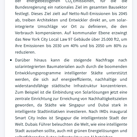
der energiebezogenen CO
Emissionen, für die die
2.
Bundesregierung ein nationales Ziel im gesamten Bausektor
festlegt. Dieses Ziel zielt auf Netto-Null-Emissionen bis 2045
ab, treiben Architekten und Entwickler direkt an, um solar-
integrierte Umschläge vor Ort zu definieren, die den
Verbrauch kompensieren. Auf kommunaler Ebene erzwingt
das New York City Local Law 97 Gebäude über 25.000 ft2, um
ihre Emissionen bis 2030 um 40% und bis 2050 um 80% zu
reduzieren.
Darüber hinaus kann die steigende Nachfrage nach
solarintegrierten Baumaterialien auch durch die boomenden
Entwicklungsprogramme intelligenter Städte unterstützt
werden, die sich auf energieeffiziente, nachhaltige und
widerstandsfähige städtische Infrastruktur konzentrieren.
Zum Beispiel ist die Einbindung von Solarlösungen jetzt eine
zentrale Einrichtung zur Erreichung von Nachhaltigkeitszielen
geworden, da Städte wie Singapur und Dubai stark in
intelligente Stadtinitiativen investieren. Nach IMDs inaugural
Smart City Index ist Singapur die intelligenteste Stadt der
Welt. Dubais Führer beleuchten die Welt, wie eine intelligente
Stadt aussehen sollte, auch mit grünen Energielösungen und