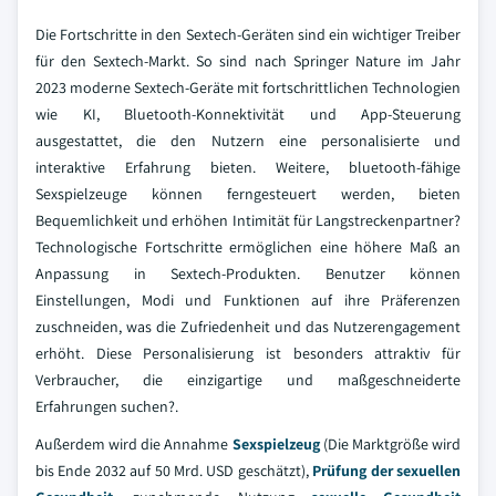
Die Fortschritte in den Sextech-Geräten sind ein wichtiger Treiber
für den Sextech-Markt. So sind nach Springer Nature im Jahr
2023 moderne Sextech-Geräte mit fortschrittlichen Technologien
wie KI, Bluetooth-Konnektivität und App-Steuerung
ausgestattet, die den Nutzern eine personalisierte und
interaktive Erfahrung bieten. Weitere, bluetooth-fähige
Sexspielzeuge können ferngesteuert werden, bieten
Bequemlichkeit und erhöhen Intimität für Langstreckenpartner?
Technologische Fortschritte ermöglichen eine höhere Maß an
Anpassung in Sextech-Produkten. Benutzer können
Einstellungen, Modi und Funktionen auf ihre Präferenzen
zuschneiden, was die Zufriedenheit und das Nutzerengagement
erhöht. Diese Personalisierung ist besonders attraktiv für
Verbraucher, die einzigartige und maßgeschneiderte
Erfahrungen suchen?.
Außerdem wird die Annahme
Sexspielzeug
(Die Marktgröße wird
bis Ende 2032 auf 50 Mrd. USD geschätzt),
Prüfung der sexuellen