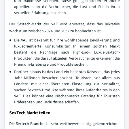
und Raffinesse vereinen. Diese gut gestalteten Produkte
appellieren an die Verbraucher, die Lust und Stil in ihren
sexuellen Erfahrungen suchen.
Der Sextech-Markt der VAE wird erwartet, dass das lukrative
Wachstum zwischen 2024 und 2032 zu beobachten ist.
Die VAE ist bekannt für ihre wohlhabende Bevölkerung und
luxusorientierte Konsumkultur. In einem solchen Markt
besteht die Nachfrage nach High-End-, Luxus-Sextech-
Produkten, die darauf abzielen, Verbraucher zu erkennen, die
Premium-Erlebnisse und Produkte suchen.
Darüber hinaus ist das Land ein beliebtes Reiseziel, das jedes
Jahr Millionen Besucher anzieht. Touristen, vor allem aus
Ländern mit einer liberaleren Einstellung zur Sexualität,
suchen Sextech-Produkte während ihres Aufenthaltes in den
VAE. Dies könnte eine Nischenmarkt Catering für Touristen
Präferenzen und Bedürfnisse schaffen.
SexTech Markt teilen
Die Sextech-Branche ist sehr wettbewerbsfähig, gekennzeichnet