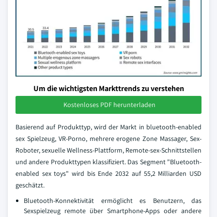
Um die wichtigsten Markttrends zu verstehen
Kostenloses PDF herunterladen
Basierend auf Produkttyp, wird der Markt in bluetooth-enabled
sex Spielzeug, VR-Porno, mehrere erogene Zone Massager, Sex-
Roboter, sexuelle Wellness-Plattform, Remote-sex-Schnittstellen
und andere Produkttypen klassifiziert. Das Segment "Bluetooth-
enabled sex toys" wird bis Ende 2032 auf 55,2 Milliarden USD
geschätzt.
Bluetooth-Konnektivität ermöglicht es Benutzern, das
Sexspielzeug remote über Smartphone-Apps oder andere