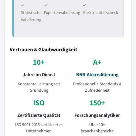
✓
✓
✓
Statistische
Expertenvalidierung
Marktrealitätscheck
Validierung
Vertrauen & Glaubwürdigkeit
10+
A+
Jahre im Dienst
BBB-Akkreditierung
Konstante Leistung seit
Professionelle Standards &
Gründung
Zufriedenheit
ISO
150+
Zertifizierte Qualität
Forschungsanalytiker
ISO 9001-2015 zertifiziertes
Über 10+
Unternehmen
Branchenbereiche