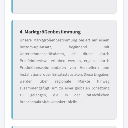
4. Marktgrößenbestimmung
Unsere Marktgrößenbestimmung basiert auf einem
Bottom-up-Ansatz, beginnend mit
Unternehmenserlösdaten, die direkt durch
Primärinterviews erhoben werden, ergänzt durch
Produktionsvolumendaten von Herstellern und
Installations- oder Einsatzstatistiken. Diese Eingaben
werden über regionale Märkte hinweg
zusammengefügt, um zu einer globalen Schätzung
zu gelangen, die in der tatsächlichen
Branchenaktivität verankert bleibt.