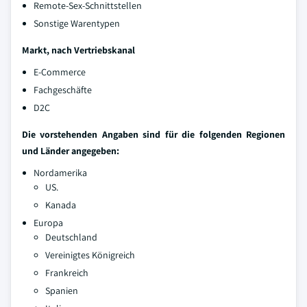
Remote-Sex-Schnittstellen
Sonstige Warentypen
Markt, nach Vertriebskanal
E-Commerce
Fachgeschäfte
D2C
Die vorstehenden Angaben sind für die folgenden Regionen
und Länder angegeben:
Nordamerika
US.
Kanada
Europa
Deutschland
Vereinigtes Königreich
Frankreich
Spanien