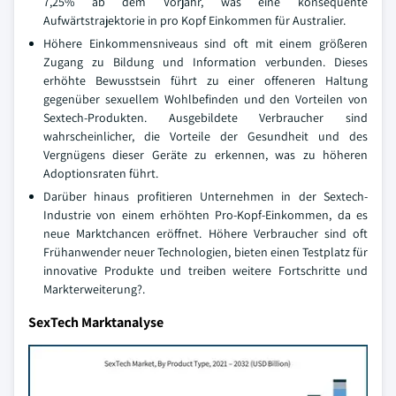
7,25% ab dem Vorjahr, was eine konsequente
Aufwärtstrajektorie in pro Kopf Einkommen für Australier.
Höhere Einkommensniveaus sind oft mit einem größeren
Zugang zu Bildung und Information verbunden. Dieses
erhöhte Bewusstsein führt zu einer offeneren Haltung
gegenüber sexuellem Wohlbefinden und den Vorteilen von
Sextech-Produkten. Ausgebildete Verbraucher sind
wahrscheinlicher, die Vorteile der Gesundheit und des
Vergnügens dieser Geräte zu erkennen, was zu höheren
Adoptionsraten führt.
Darüber hinaus profitieren Unternehmen in der Sextech-
Industrie von einem erhöhten Pro-Kopf-Einkommen, da es
neue Marktchancen eröffnet. Höhere Verbraucher sind oft
Frühanwender neuer Technologien, bieten einen Testplatz für
innovative Produkte und treiben weitere Fortschritte und
Markterweiterung?.
SexTech Marktanalyse