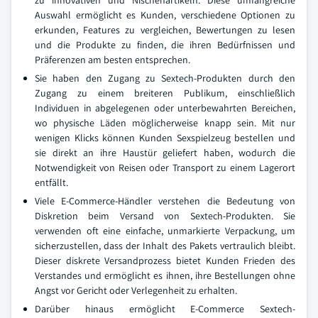
zu innovativen und Nischenartikeln. Diese umfangreiche
Auswahl ermöglicht es Kunden, verschiedene Optionen zu
erkunden, Features zu vergleichen, Bewertungen zu lesen
und die Produkte zu finden, die ihren Bedürfnissen und
Präferenzen am besten entsprechen.
Sie haben den Zugang zu Sextech-Produkten durch den
Zugang zu einem breiteren Publikum, einschließlich
Individuen in abgelegenen oder unterbewahrten Bereichen,
wo physische Läden möglicherweise knapp sein. Mit nur
wenigen Klicks können Kunden Sexspielzeug bestellen und
sie direkt an ihre Haustür geliefert haben, wodurch die
Notwendigkeit von Reisen oder Transport zu einem Lagerort
entfällt.
Viele E-Commerce-Händler verstehen die Bedeutung von
Diskretion beim Versand von Sextech-Produkten. Sie
verwenden oft eine einfache, unmarkierte Verpackung, um
sicherzustellen, dass der Inhalt des Pakets vertraulich bleibt.
Dieser diskrete Versandprozess bietet Kunden Frieden des
Verstandes und ermöglicht es ihnen, ihre Bestellungen ohne
Angst vor Gericht oder Verlegenheit zu erhalten.
Darüber hinaus ermöglicht E-Commerce Sextech-