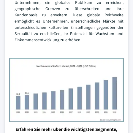
Unternehmen, ein globales Publikum zu erreichen,
geographische Grenzen zu überschreiten und ihre
Kundenbasis zu erweitern. Diese globale Reichweite
ermöglicht es Unternehmen, unterschiedliche Märkte mit
unterschiedlichen kulturellen Einstellungen gegenüber der
Sexualität zu erschließen, ihr Potenzial für Wachstum und
Einkommensentwicklung zu erhöhen.
Erfahren Sie mehr über die wichtigsten Segmente,