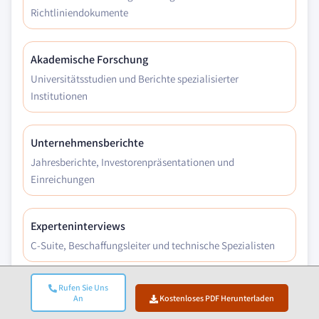
Richtliniendokumente
Akademische Forschung
Universitätsstudien und Berichte spezialisierter
Institutionen
Unternehmensberichte
Jahresberichte, Investorenpräsentationen und
Einreichungen
Experteninterviews
C-Suite, Beschaffungsleiter und technische Spezialisten
Rufen Sie Uns
GMI-Archiv
An
Kostenloses PDF Herunterladen
Über 13.000 veröffentlichte Studien in mehr als 30