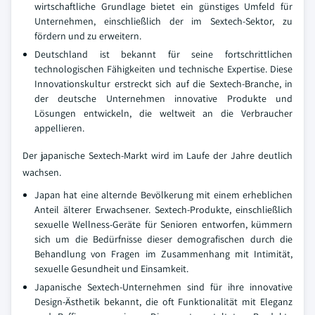
wirtschaftliche Grundlage bietet ein günstiges Umfeld für
Unternehmen, einschließlich der im Sextech-Sektor, zu
fördern und zu erweitern.
Deutschland ist bekannt für seine fortschrittlichen
technologischen Fähigkeiten und technische Expertise. Diese
Innovationskultur erstreckt sich auf die Sextech-Branche, in
der deutsche Unternehmen innovative Produkte und
Lösungen entwickeln, die weltweit an die Verbraucher
appellieren.
Der japanische Sextech-Markt wird im Laufe der Jahre deutlich
wachsen.
Japan hat eine alternde Bevölkerung mit einem erheblichen
Anteil älterer Erwachsener. Sextech-Produkte, einschließlich
sexuelle Wellness-Geräte für Senioren entworfen, kümmern
sich um die Bedürfnisse dieser demografischen durch die
Behandlung von Fragen im Zusammenhang mit Intimität,
sexuelle Gesundheit und Einsamkeit.
Japanische Sextech-Unternehmen sind für ihre innovative
Design-Ästhetik bekannt, die oft Funktionalität mit Eleganz