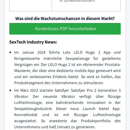
in Schwellenländern
Was sind die Wachstumschancen in diesem Markt?
Kostenloses PDF herunterladen
SexTech Industry News:
Im Januar 2024 führte Lelo LELO Hugo 2 App und
ferngesteuerte männliche Sexspielzeuge für gezielteres
Vergnügen ein. Der LELO Hugo 2 ist ein vibrierender Prostata-
Massierer, der über eine dedizierte mobile App gesteuert wird
und ein verbessertes Erlebnis bietet. So wird es helfen, das
Produktsegment des Unternehmens zu stimulieren.
Im März 2023 startete Satisfyer Satisfyer Pro 2 Generation 3
Vibrator. Der neueste Vibrator verfügt über flüssige
Lufttechnologie, eine bahnbrechende Innovation in der
Sexspielzeugindustrie. Dieser neue Launch bietet App-
Konnektivität und ist mit flüssiger Lufttechnologie
ausgestattet. So erweiterte das Produktportfolio des
Unternehmens und half, Umsatz zu generieren.