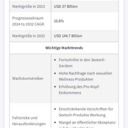
Marktgröße in 2023
USD 37 Billion
Prognosezeitraum
16.8%
2024 to 2032 CAGR
Marktgröße in 2032
USD 144.7 Billion
Wichtige Markttrends
Fortschritte in den Sextech-
Geräten
Hohe Nachfrage nach sexuellen
Wachstumstreiber
Wellness-Produkten
Erhöhung des Pro-Kopf-
Einkommens
Einschränkende Vorschriften für
Sextech-Produkte Werbung
Fallstricke und
Mangel an öffentlicher Akzeptanz
Herausforderungen