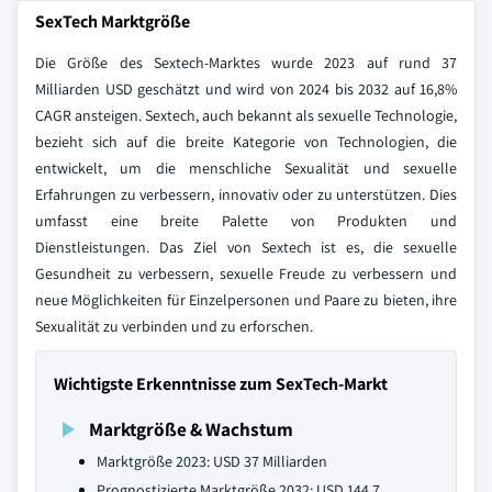
SexTech Marktgröße
Die Größe des Sextech-Marktes wurde 2023 auf rund 37
Milliarden USD geschätzt und wird von 2024 bis 2032 auf 16,8%
CAGR ansteigen. Sextech, auch bekannt als sexuelle Technologie,
bezieht sich auf die breite Kategorie von Technologien, die
entwickelt, um die menschliche Sexualität und sexuelle
Erfahrungen zu verbessern, innovativ oder zu unterstützen. Dies
umfasst eine breite Palette von Produkten und
Dienstleistungen. Das Ziel von Sextech ist es, die sexuelle
Gesundheit zu verbessern, sexuelle Freude zu verbessern und
neue Möglichkeiten für Einzelpersonen und Paare zu bieten, ihre
Sexualität zu verbinden und zu erforschen.
Wichtigste Erkenntnisse zum SexTech-Markt
Marktgröße & Wachstum
Marktgröße 2023: USD 37 Milliarden
Prognostizierte Marktgröße 2032: USD 144,7