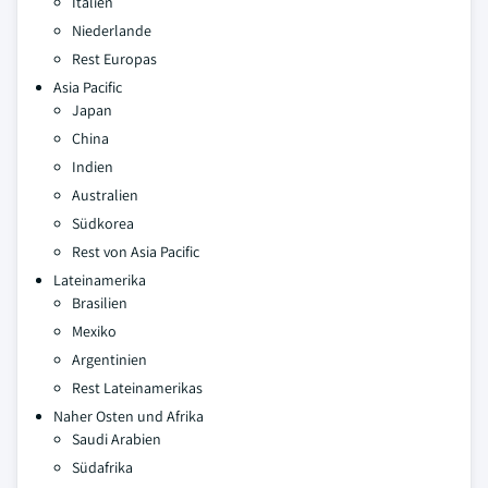
Italien
Niederlande
Rest Europas
Asia Pacific
Japan
China
Indien
Australien
Südkorea
Rest von Asia Pacific
Lateinamerika
Brasilien
Mexiko
Argentinien
Rest Lateinamerikas
Naher Osten und Afrika
Saudi Arabien
Südafrika