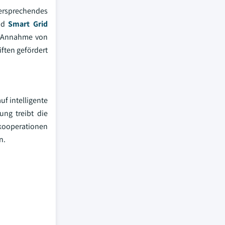
versprechendes
und
Smart Grid
er Annahme von
iften gefördert
f intelligente
ung treibt die
kooperationen
n.