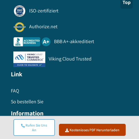
Top
ISO-zertifiziert
Authorize.net
BBB A+-akkreditiert
Viking Cloud Trusted
Link
FAQ
So bestellen Sie
Information
Rufen Sie Uns
Nutzungsbedingungen
An
Kostenloses PDF Herunterladen