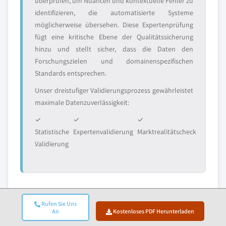
überprüfen, um Nuancen und kontextuelle Fehler zu
identifizieren, die automatisierte Systeme
möglicherweise übersehen. Diese Expertenprüfung
fügt eine kritische Ebene der Qualitätssicherung
hinzu und stellt sicher, dass die Daten den
Forschungszielen und domainenspezifischen
Standards entsprechen.
Unser dreistufiger Validierungsprozess gewährleistet
maximale Datenzuverlässigkeit:
✓
✓
✓
Statistische
Expertenvalidierung
Marktrealitätscheck
Validierung
Vertrauen & Glaubwürdigkeit
Rufen Sie Uns
10+
A+
An
Kostenloses PDF Herunterladen