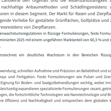
Landwirte den Ölgehalt und die Widerstandsfähigkeit 
achhaltige Anbaumethoden und Schädlingsresistenz ve
ren in diesem Segment. Der Markt für Rasen und Zierpfl
gende Vorliebe für gestaltete Grünflächen, Golfplätze und 
essresistenz von Zierpflanzen.
nzenwachstumsregulatoren in flüssige Formulierungen, feste Form
ominierten 2025 mit einem ungefähren Marktanteil von 60,3 % und s
.
erzeichnet ein deutliches Wachstum in den Bereichen flüssi
wendung, schnellen Aufnahme und Präzision an Beliebtheit und si
prays und Fertigation. Feste Formulierungen wie Pulver und Gra
d Eignung für Boden- und Saatgutbehandlungen wichtig, wobei In
eichzeitig expandieren spezialisierte Formulierungen rasant, getri
gen, die fortschrittliche Technologien wie Nanotechnologie und B
ere Effizienz und Nachhaltigkeit und entsprechen dem globalen 