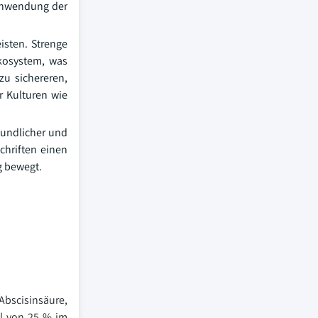
Anwendung der
isten. Strenge
kosystem, was
u sichereren,
r Kulturen wie
eundlicher und
chriften einen
g bewegt.
Abscisinsäure,
il von 25 % im