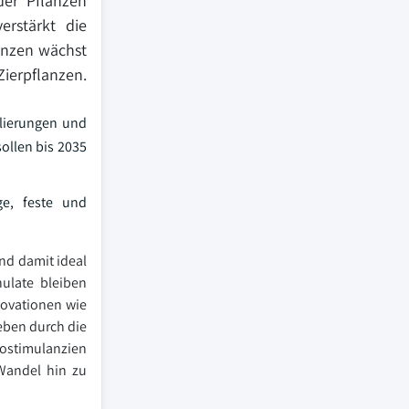
der Pflanzen
rstärkt die
anzen wächst
Zierpflanzen.
ulierungen und
ollen bis 2035
ge, feste und
nd damit ideal
nulate bleiben
novationen wie
eben durch die
iostimulanzien
Wandel hin zu