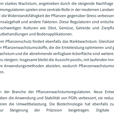
ein starkes Wachstum, angetrieben durch die steigende Nachfrage
msregulatoren spielen eine zentrale Rolle in der modernen Landwir
 die Widerstandsfähigkeit der Pflanzen gegenüber Stress verbesser
nsalzgehalt und andere Faktoren. Diese Regulatoren sind entsche
 hochwertigen Kulturen wie Obst, Gemüse, Getreide und Zierpfl
gutbehandlungen und Bodenapplikationen.
 Pflanzenschutz fördert ebenfalls das Marktwachstum. Gleichzeit
er Pflanzenwachstumsstoffe, die die Ernteleistung optimieren und g
achstum und die abnehmende verfügbare Ackerfläche sind weitere
zu steigern. Insgesamt bleibt die Aussicht positiv, mit laufenden In
chere Anwendungsmethoden abzielen, wodurch Pflanzenwachstumsr
en.
in der Branche der Pflanzenwachstumsregulatoren. Neue Entw
en die Anwendung und Stabilität von PGRs verbessert, sie reduz
ren die Umweltbelastung. Die Biotechnologie hat ebenfalls zu
zur Steigerung der Präzision beigetragen. Digital