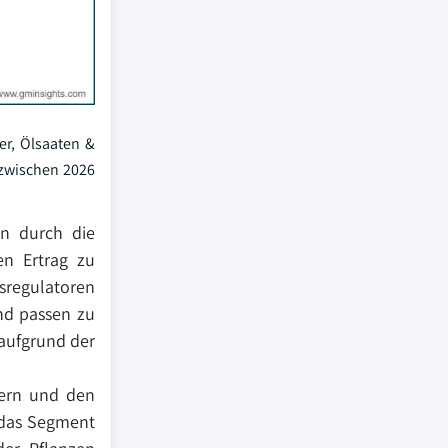
r, Ölsaaten &
 zwischen 2026
en durch die
en Ertrag zu
sregulatoren
nd passen zu
 aufgrund der
sern und den
 das Segment