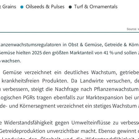
flanzenwachstumsregulatoren in Obst & Gemüse, Getreide & Körne
 Gemüse hielten 2025 den größten Marktanteil von 41 % und sollen
% wachsen.
d Gemüse verzeichnet ein deutliches Wachstum, getrieb
 krankheitsfreien Produkten. Da Landwirte versuchen, d
 verbessern, steigt die Nachfrage nach Pflanzenwachstum
logischen PGRs tragen ebenfalls zur Marktexpansion bei u
eide- und Körnersegment verzeichnet ein stetiges Wachstum
e Widerstandsfähigkeit gegen Umwelteinflüsse zu verbes
ge Getreideproduktion unverzichtbar macht. Ebenso gewinnt