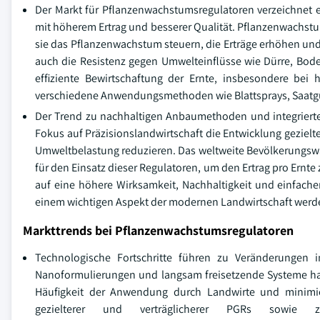
Der Markt für Pflanzenwachstumsregulatoren verzeichnet 
mit höherem Ertrag und besserer Qualität. Pflanzenwachstu
sie das Pflanzenwachstum steuern, die Erträge erhöhen und
auch die Resistenz gegen Umwelteinflüsse wie Dürre, Bode
effiziente Bewirtschaftung der Ernte, insbesondere bei
verschiedene Anwendungsmethoden wie Blattsprays, Saat
Der Trend zu nachhaltigen Anbaumethoden und integriertem
Fokus auf Präzisionslandwirtschaft die Entwicklung gezielt
Umweltbelastung reduzieren. Das weltweite Bevölkerungsw
für den Einsatz dieser Regulatoren, um den Ertrag pro Ernte 
auf eine höhere Wirksamkeit, Nachhaltigkeit und einfa
einem wichtigen Aspekt der modernen Landwirtschaft werd
Markttrends bei Pflanzenwachstumsregulatoren
Technologische Fortschritte führen zu Veränderungen 
Nanoformulierungen und langsam freisetzende Systeme hab
Häufigkeit der Anwendung durch Landwirte und minimie
gezielterer und verträglicherer PGRs sowie 