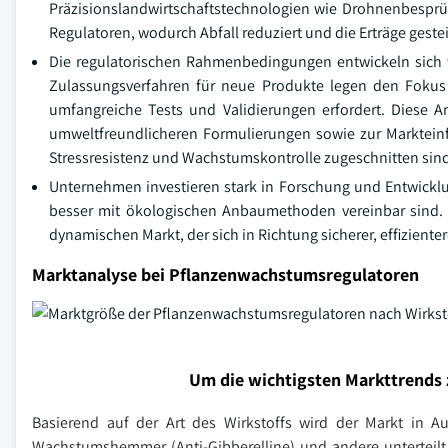
Präzisionslandwirtschaftstechnologien wie Drohnenbesp
Regulatoren, wodurch Abfall reduziert und die Erträge geste
Die regulatorischen Rahmenbedingungen entwickeln sich w
Zulassungsverfahren für neue Produkte legen den Fokus
umfangreiche Tests und Validierungen erfordert. Diese 
umweltfreundlicheren Formulierungen sowie zur Markteinf
Stressresistenz und Wachstumskontrolle zugeschnitten sind
Unternehmen investieren stark in Forschung und Entwicklu
besser mit ökologischen Anbaumethoden vereinbar sind. I
dynamischen Markt, der sich in Richtung sicherer, effizien
Marktanalyse bei Pflanzenwachstumsregulatoren
Um die wichtigsten Markttrends 
Basierend auf der Art des Wirkstoffs wird der Markt in Aux
Wachstumshemmer (Anti-Gibberelline) und andere unterteilt