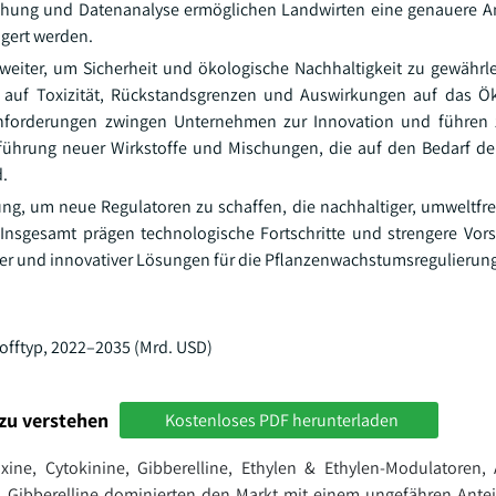
rühung und Datenanalyse ermöglichen Landwirten eine genauere 
igert werden.
eiter, um Sicherheit und ökologische Nachhaltigkeit zu gewährle
 auf Toxizität, Rückstandsgrenzen und Auswirkungen auf das Ö
Anforderungen zwingen Unternehmen zur Innovation und führen z
ührung neuer Wirkstoffe und Mischungen, die auf den Bedarf de
.
ng, um neue Regulatoren zu schaffen, die nachhaltiger, umweltfr
nsgesamt prägen technologische Fortschritte und strengere Vors
terer und innovativer Lösungen für die Pflanzenwachstumsregulierun
zu verstehen
Kostenloses PDF herunterladen
ine, Cytokinine, Gibberelline, Ethylen & Ethylen-Modulatoren, 
. Gibberelline dominierten den Markt mit einem ungefähren Ante