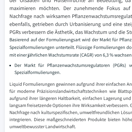
der Ölsaaten und Hülsenfrüchte an Bedeutung, da 
maximieren möchten. Der zunehmende Fokus auf n
Nachfrage nach wirksamen Pflanzenwachstumsregulato
ebenfalls, getrieben durch Urbanisierung und eine stei
PGRs verbessern die Ästhetik, das Wachstum und die Str
Basierend auf der Formulierungsart wird der Markt für Pfla
Spezialformulierungen unterteilt. Flüssige Formulierungen d
mit einer jährlichen Wachstumsrate (CAGR) von 6,3 % wachsen
Der Markt für Pflanzenwachstumsregulatoren (PGRs) v
Spezialformulierungen.
Liquid Formulierungen gewinnen aufgrund ihrer einfachen An
für moderne Präzisionslandwirtschaftstechniken wie Blatts
aufgrund ihrer längeren Haltbarkeit, einfachen Lagerung un
langsam freisetzende Optionen ihre Wirksamkeit verbessern. Gl
Nachfrage nach kulturspezifischen, umweltfreundlichen Lösun
integrieren. Diese maßgeschneiderten Produkte bieten höh
umweltbewusster Landwirtschaft.