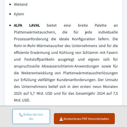
Wieland
Xylem
ALFA LAVAL
bietet eine breite Palette an
Plattenwärmetauschern, die für jede individuelle
Prozessanforderung die ideale Konfiguration liefern. Die
Rohr-in-Rohr-Wärmetauscher des Unternehmens sind für die
effiziente Erwärmung und Kühlung von Schlamm mit Fasern
und Feststoffpartikeln ausgelegt und eignen sich für
anspruchsvolle Abwasserschlamm-Anwendungen sowie für
die Weiterentwicklung von Plattenwärmetauscherlösungen
zur Erfüllung vielfältiger Kundenanforderungen. Der Umsatz
des Unternehmens belief sich in den ersten neun Monaten
2025 auf 5,7 Mrd. USD und für das Gesamtjahr 2024 auf 7,5
Mrd. USD.
Xylem
erzielte im Gesamtjahr 2025 einen Umsatz von 9 Mrd.
Rufen Sie Uns
USD und im Jahr 2024 von 8,6 Mrd. USD. Das Unternehmen
An
Kostenloses PDF Herunterladen
bietet Plattenwärmetauscher von Bell & Gossett, die für hohe