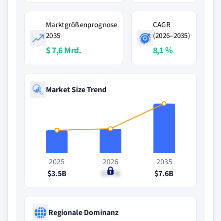
Marktgrößenprognose
CAGR
2035
(2026–2035)
$ 7,6 Mrd.
8,1 %
Market Size Trend
2025
2026
2035
$3.5B
$3.7B
$7.6B
Regionale Dominanz