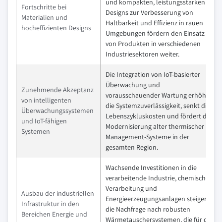
und kompakten, leistungsstarken
Fortschritte bei
Designs zur Verbesserung von
Materialien und
Haltbarkeit und Effizienz in rauen
hocheffizienten Designs
Umgebungen fördern den Einsatz
von Produkten in verschiedenen
Industriesektoren weiter.
Die Integration von IoT-basierter
Überwachung und
Zunehmende Akzeptanz
vorausschauender Wartung erhöht
von intelligenten
die Systemzuverlässigkeit, senkt die
Überwachungssystemen
Lebenszykluskosten und fördert die
und IoT-fähigen
Modernisierung alter thermischer
Systemen
Management-Systeme in der
gesamten Region.
Wachsende Investitionen in die
verarbeitende Industrie, chemische
Verarbeitung und
Ausbau der industriellen
Energieerzeugungsanlagen steigern
Infrastruktur in den
die Nachfrage nach robusten
Bereichen Energie und
Wärmetauschersystemen, die für die