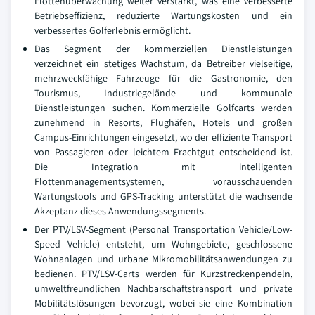
Flottenüberwachung weiter verstärkt, was eine verbesserte
Betriebseffizienz, reduzierte Wartungskosten und ein
verbessertes Golferlebnis ermöglicht.
Das Segment der kommerziellen Dienstleistungen
verzeichnet ein stetiges Wachstum, da Betreiber vielseitige,
mehrzweckfähige Fahrzeuge für die Gastronomie, den
Tourismus, Industriegelände und kommunale
Dienstleistungen suchen. Kommerzielle Golfcarts werden
zunehmend in Resorts, Flughäfen, Hotels und großen
Campus-Einrichtungen eingesetzt, wo der effiziente Transport
von Passagieren oder leichtem Frachtgut entscheidend ist.
Die Integration mit intelligenten
Flottenmanagementsystemen, vorausschauenden
Wartungstools und GPS-Tracking unterstützt die wachsende
Akzeptanz dieses Anwendungssegments.
Der PTV/LSV-Segment (Personal Transportation Vehicle/Low-
Speed Vehicle) entsteht, um Wohngebiete, geschlossene
Wohnanlagen und urbane Mikromobilitätsanwendungen zu
bedienen. PTV/LSV-Carts werden für Kurzstreckenpendeln,
umweltfreundlichen Nachbarschaftstransport und private
Mobilitätslösungen bevorzugt, wobei sie eine Kombination