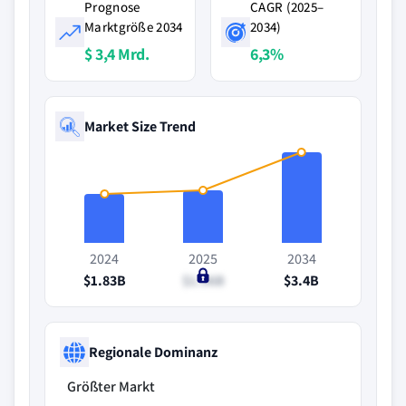
Prognose
CAGR (2025–
Marktgröße 2034
2034)
$ 3,4 Mrd.
6,3%
Market Size Trend
2024
2025
2034
$1.83B
$1.96B
$3.4B
Regionale Dominanz
Größter Markt