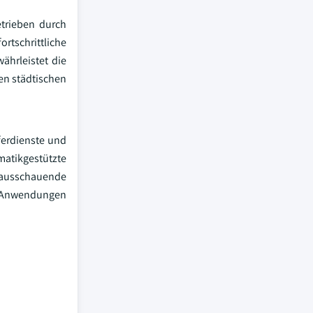
etrieben durch
tschrittliche
hrleistet die
ten städtischen
ferdienste und
matikgestützte
ausschauende
n Anwendungen