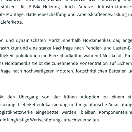
stützen die E-Bike-Nutzung durch Anreize, Infrastrukturinve
e Montage, Batteriebeschaffung und Arbeitskräfteentwicklung un
Lieferkette.
ßten und dynamischsten Markt innerhalb Nordamerikas dar, ange
astruktur und eine starke Nachfrage nach Pendler- und Lasten-E
tigkeitspolitik und eine Freizeitradkultur, während Mexiko als Pr
anz Nordamerika treibt die zunehmende Konzentration auf Sicherh
chfrage nach hochwertigeren Motoren, fortschrittlichen Batterien
arkt den Übergang von der frühen Adoption zu einem struk
rung, Lieferkettenlokalisierung und regulatorische Ausrichtung
Logistiknetzwerke eingebettet werden, bleiben Komponenteni
ie langfristige Wertschöpfung aufrechtzuerhalten.