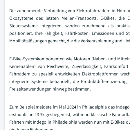
Die zunehmende Verbreitung von Elektrofahrrädern in Nordam
Ökosysteme des letzten Meilen-Transports. E-Bikes, die E
Steuersysteme integrieren, werden zunehmend als praktis
positioniert. Ihre Fähigkeit, Fahrtkosten, Emissionen und 
Mobilitätslösungen gemacht, die die Verkehrsplanung und Lief
E-Bike-Systemkomponenten wie Motoren (Naben- und Mittelmo
Kernenablern von Reichweite, Zuverlässigkeit, Fahrkomfor
Fahrrädern zu speziell entwickelten Elektroplattformen we
integrierte Systeme behandelt, die Produktdifferenzierung
Freizeitanwendungen hinweg bestimmen.
Zum Beispiel meldete im Mai 2024 in Philadelphia das Indego
erstaunliche 43 % gestiegen ist, während klassische Fahrra
Fahrten mit Indego in Philadelphia werden nun mit E-Bikes du
niedrigem Einkommen.