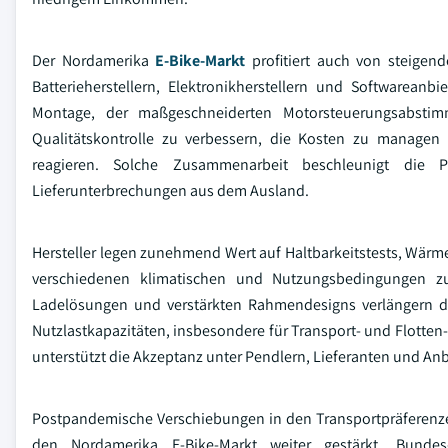
Der Nordamerika
E-Bike-Markt
profitiert auch von steigen
Batterieherstellern, Elektronikherstellern und Softwareanbie
Montage, der maßgeschneiderten Motorsteuerungsabstim
Qualitätskontrolle zu verbessern, die Kosten zu managen 
reagieren. Solche Zusammenarbeit beschleunigt die Pro
Lieferunterbrechungen aus dem Ausland.
Hersteller legen zunehmend Wert auf Haltbarkeitstests, Wär
verschiedenen klimatischen und Nutzungsbedingungen zu g
Ladelösungen und verstärkten Rahmendesigns verlängern die
Nutzlastkapazitäten, insbesondere für Transport- und Flotten
unterstützt die Akzeptanz unter Pendlern, Lieferanten und Anb
Postpandemische Verschiebungen in den Transportpräferenzen
den Nordamerika E-Bike-Markt weiter gestärkt. Bundes