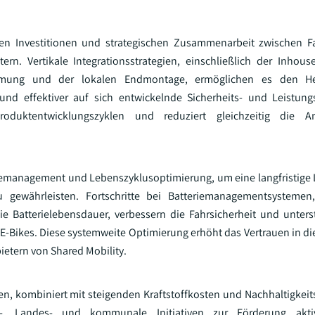
den Investitionen und strategischen Zusammenarbeit zwischen F
tern. Vertikale Integrationsstrategien, einschließlich der Inhouse
mung und der lokalen Endmontage, ermöglichen es den Hers
und effektiver auf sich entwickelnde Sicherheits- und Leistung
duktentwicklungszyklen und reduziert gleichzeitig die Anf
memanagement und Lebenszyklusoptimierung, um eine langfristige 
ewährleisten. Fortschritte bei Batteriemanagementsystemen, 
 Batterielebensdauer, verbessern die Fahrsicherheit und unter
-E-Bikes. Diese systemweite Optimierung erhöht das Vertrauen in di
ietern von Shared Mobility.
, kombiniert mit steigenden Kraftstoffkosten und Nachhaltigkeit
-, Landes- und kommunale Initiativen zur Förderung aktive