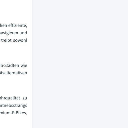
ien effiziente,
navigieren und
 treibt sowohl
US-Städten wie
salternativen
hrqualität zu
ntriebsstrangs
emium-E-Bikes,