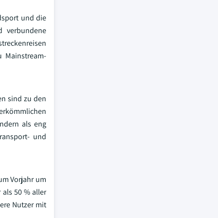
dsport und die
nd verbundene
treckenreisen
zu Mainstream-
en sind zu den
herkömmlichen
ondern als eng
Transport- und
zum Vorjahr um
als 50 % aller
ere Nutzer mit