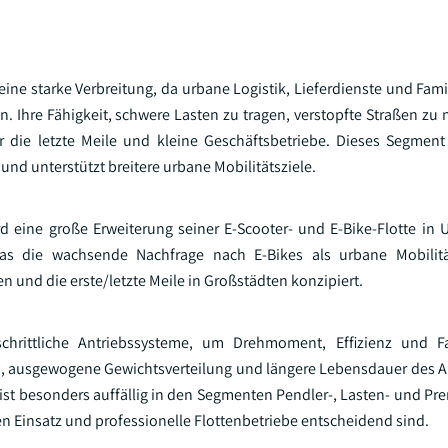
ne starke Verbreitung, da urbane Logistik, Lieferdienste und Famil
 Ihre Fähigkeit, schwere Lasten zu tragen, verstopfte Straßen zu 
r die letzte Meile und kleine Geschäftsbetriebe. Dieses Segment
und unterstützt breitere urbane Mobilitätsziele.
d eine große Erweiterung seiner E-Scooter- und E-Bike-Flotte in 
was die wachsende Nachfrage nach E-Bikes als urbane Mobilität
n und die erste/letzte Meile in Großstädten konzipiert.
schrittliche Antriebssysteme, um Drehmoment, Effizienz und Fa
en, ausgewogene Gewichtsverteilung und längere Lebensdauer des A
st besonders auffällig in den Segmenten Pendler-, Lasten- und Pr
n Einsatz und professionelle Flottenbetriebe entscheidend sind.