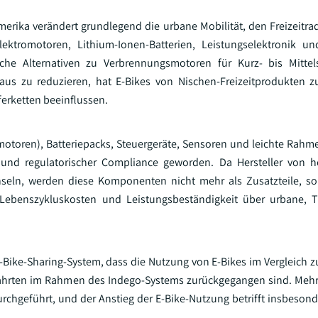
erika verändert grundlegend die urbane Mobilität, den Freizeitra
lektromotoren, Lithium-Ionen-Batterien, Leistungselektronik u
che Alternativen zu Verbrennungsmotoren für Kurz- bis Mittels
Staus zu reduzieren, hat E-Bikes von Nischen-Freizeitprodukten 
erketten beeinflussen.
toren), Batteriepacks, Steuergeräte, Sensoren und leichte Rahm
t und regulatorischer Compliance geworden. Da Hersteller von 
chseln, werden diese Komponenten nicht mehr als Zusatzteile, s
, Lebenszykluskosten und Leistungsbeständigkeit über urbane, 
-Bike-Sharing-System, dass die Nutzung von E-Bikes im Vergleich 
dfahrten im Rahmen des Indego-Systems zurückgegangen sind. Mehr 
rchgeführt, und der Anstieg der E-Bike-Nutzung betrifft insbesond