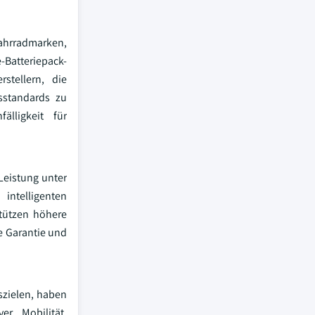
ahrradmarken,
-Batteriepack-
tellern, die
sstandards zu
älligkeit für
Leistung unter
intelligenten
stützen höhere
e Garantie und
szielen, haben
r Mobilität,