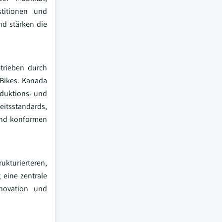
stitionen und
d stärken die
trieben durch
-Bikes. Kanada
oduktions- und
eitsstandards,
 und konformen
turierteren,
 eine zentrale
nnovation und