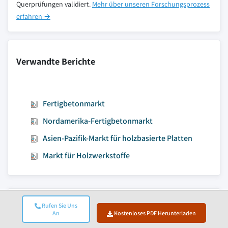
Querprüfungen validiert.
Mehr über unseren Forschungsprozess
erfahren →
Verwandte Berichte
Fertigbetonmarkt
Nordamerika-Fertigbetonmarkt
Asien-Pazifik-Markt für holzbasierte Platten
Markt für Holzwerkstoffe
Zum Inhalt springen
Rufen Sie Uns
Marktgröße
An
Kostenloses PDF Herunterladen