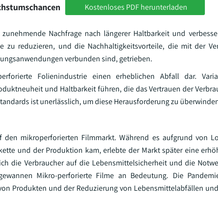
achstumschancen
Kostenloses PDF herunterladen
 zunehmende Nachfrage nach längerer Haltbarkeit und verbessert
e zu reduzieren, und die Nachhaltigkeitsvorteile, die mit der Ve
ackungsanwendungen verbunden sind, getrieben.
rforierte Folienindustrie einen erheblichen Abfall dar. Varia
oduktneuheit und Haltbarkeit führen, die das Vertrauen der Verbr
standards ist unerlässlich, um diese Herausforderung zu überwinde
uf den mikroperforierten Filmmarkt. Während es aufgrund von 
kette und der Produktion kam, erlebte der Markt später eine erhö
ch die Verbraucher auf die Lebensmittelsicherheit und die Notwe
n, gewannen Mikro-perforierte Filme an Bedeutung. Die Pandemi
t von Produkten und der Reduzierung von Lebensmittelabfällen und