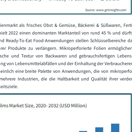
ienmarkt als frisches Obst & Gemüse, Bäckerei & Süßwaren, Fert
hielt 2022 einen dominanten Marktanteil von rund 45 % und dürft
d Ready-To-Eat Food-Anwendungen stellen Schlüsselbereiche dar
ihrer Produkte zu verlängern. Mikroperforierte Folien ermögliche
Frische und Textur von Backwaren und gebrauchsfertigen Lebensm
rung von Lebensmittelabfällen und der Einhaltung der Verbrauchere
heinlich eine breite Palette von Anwendungen, die von mikroperfo
mehrere Industrien, die die Haltbarkeit und Qualität ihrer verde
itsziele.