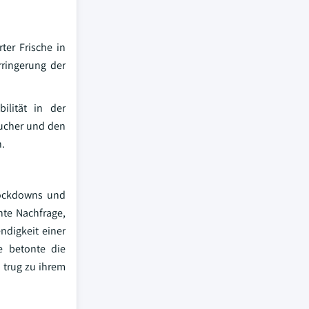
er Frische in
rringerung der
bilität in der
aucher und den
n.
Lockdowns und
hte Nachfrage,
ndigkeit einer
e betonte die
 trug zu ihrem