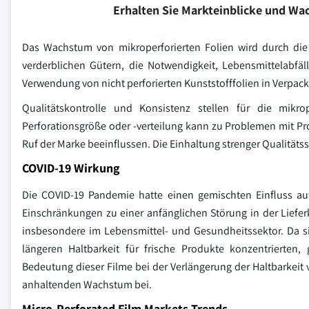
Erhalten Sie Markteinblicke und W
Das Wachstum von mikroperforierten Folien wird durch die
verderblichen Gütern, die Notwendigkeit, Lebensmittelabfäll
Verwendung von nicht perforierten Kunststofffolien in Verp
Qualitätskontrolle und Konsistenz stellen für die mikrope
Perforationsgröße oder -verteilung kann zu Problemen mit Pr
Ruf der Marke beeinflussen. Die Einhaltung strenger Qualitäts
COVID-19 Wirkung
Die COVID-19 Pandemie hatte einen gemischten Einfluss a
Einschränkungen zu einer anfänglichen Störung in der Liefer
insbesondere im Lebensmittel- und Gesundheitssektor. Da si
längeren Haltbarkeit für frische Produkte konzentrierte
Bedeutung dieser Filme bei der Verlängerung der Haltbarkei
anhaltenden Wachstum bei.
Micro-Perforated Film Markets Trends