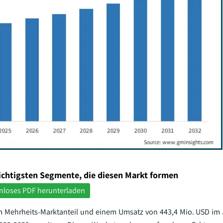
ichtigsten Segmente, die diesen Markt formen
nloses PDF herunterladen
m Mehrheits-Marktanteil und einem Umsatz von 443,4 Mio. USD im