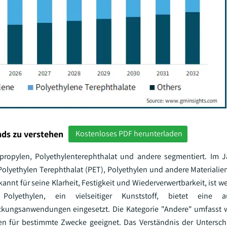
ds zu verstehen
Kostenloses PDF herunterladen
ypropylen, Polyethylenterephthalat und andere segmentiert. Im J
lyethylen Terephthalat (PET), Polyethylen und andere Materialien 
nt für seine Klarheit, Festigkeit und Wiederverwertbarkeit, ist wei
olyethylen, ein vielseitiger Kunststoff, bietet eine au
ackungsanwendungen eingesetzt. Die Kategorie "Andere" umfasst 
ften für bestimmte Zwecke geeignet. Das Verständnis der Untersc