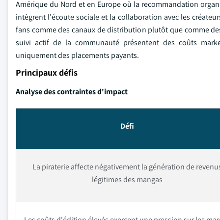
Amérique du Nord et en Europe où la recommandation organiqu
intègrent l'écoute sociale et la collaboration avec les créate
fans comme des canaux de distribution plutôt que comme des 
suivi actif de la communauté présentent des coûts market
uniquement des placements payants.
Principaux défis
Analyse des contraintes d'impact
Défi
La piraterie affecte négativement la génération de revenu
légitimes des mangas
Les coûts d'édition élevés exercent une pression sur les ma