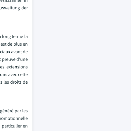
esitzzahlen in
Ausweitung der
 long terme la
 est de plus en
ociaux avant de
t preuve d'une
des extensions
ions avec cette
 les droits de
généré par les
 promotionnelle
 particulier en