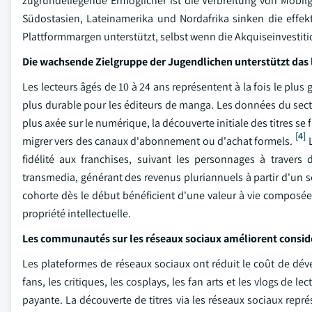
zugrundeliegende Ermöglicher ist die Verbreitung von Mobi
Südostasien, Lateinamerika und Nordafrika sinken die effekt
Plattformmargen unterstützt, selbst wenn die Akquiseinvestiti
Die wachsende Zielgruppe der Jugendlichen unterstützt da
Les lecteurs âgés de 10 à 24 ans représentent à la fois le pl
plus durable pour les éditeurs de manga. Les données du secte
plus axée sur le numérique, la découverte initiale des titres se
[4]
migrer vers des canaux d'abonnement ou d'achat formels.
L
fidélité aux franchises, suivant les personnages à travers
transmedia, générant des revenus pluriannuels à partir d'un se
cohorte dès le début bénéficient d'une valeur à vie composée
propriété intellectuelle.
Les communautés sur les réseaux sociaux améliorent consi
Les plateformes de réseaux sociaux ont réduit le coût de dé
fans, les critiques, les cosplays, les fan arts et les vlogs de
payante. La découverte de titres via les réseaux sociaux repré