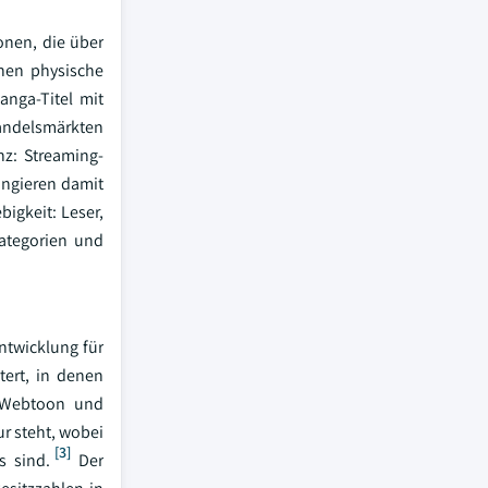
onen, die über
enen physische
anga-Titel mit
andelsmärkten
nz: Streaming-
ungieren damit
bigkeit: Leser,
ategorien und
ntwicklung für
ert, in denen
R Webtoon und
ur steht, wobei
[3]
s sind.
Der