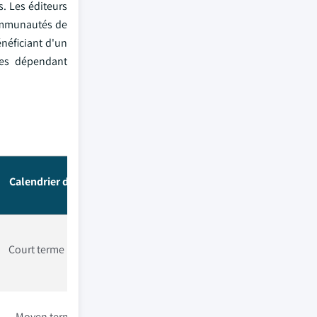
. Les éditeurs
 communautés de
néficiant d'un
res dépendant
Calendrier d'impact
Court terme (≤ 2 ans)
Moyen terme (2–4