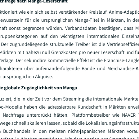
achfrage nach Manga-Leserschaft
oniert wie ein sich selbst verstärkender Kreislauf. Anime-Adapti
Bewusstsein für die ursprünglichen Manga-Titel in Märkten, in d
haft sonst begrenzen würden. Verbandsdaten bestätigen, dass M
uppenkategorien auf den wichtigsten internationalen Einzelh
Der zugrundeliegende strukturelle Treiber ist die Vertriebseffizie
Märkten mit nahezu null Grenzkosten pro neuer Leserschaft und f
 Verlage. Der sekundäre kommerzielle Effekt ist die Franchise-Langle
Charakteren über aufeinanderfolgende Bände und Merchandise-K
n ursprünglichen Akquise.
ie globale Zugänglichkeit von Manga
ziert, die in der Zeit vor dem Streaming die internationale Markte
o-Modelle haben die adressierbare Kundschaft in Märkten erweit
ie Nachfrage unterdrückt hätten. Plattformbetreiber wie NAVE
swege schnell skalieren lassen, sobald die Lokalisierungsinfrastrukt
n Buchhandels in den meisten nicht-japanischen Märkten vorau