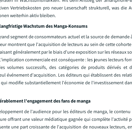
lgeräten in Wachstumsmärkten: Mit dem Anstieg der Smartphone-B
iven Vertriebskosten pro neuer Leserschaft strukturell, was die 
onen weiterhin aktiv bleiben.
s langfristige Wachstum des Manga-Konsums
us grand segment de consommateurs actuel et la source de demande à
ur montrent que l'acquisition de lecteurs au sein de cette cohorte
 faisant généralement par le biais d'une exposition sur les réseaux s
'implication commerciale est conséquente : les jeunes lecteurs fon
 des volumes successifs, des catégories de produits dérivés et 
ul événement d'acquisition. Les éditeurs qui établissent des relat
 qui modifie substantiellement l'économie de l'investissement dans
dérablement l'engagement des fans de manga
veloppement de l'audience pour les éditeurs de manga, le contenu 
 lecture offrant une valeur médiatique gagnée qui complète l'activité
sente une part croissante de l'acquisition de nouveaux lecteurs, en