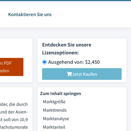
Kontaktieren Sie uns
Entdecken Sie unsere
Lizenzoptionen:
Ausgehend von: $2,450
es PDF
laden
Jetzt Kaufen
Zum Inhalt springen
Marktgröße
der, die durch
Markttrends
 und der Asien-
Marktanalyse
t soll von 10,9
 Wachstumsrate
Marktanteil