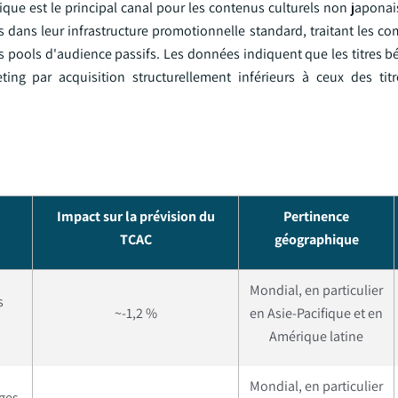
e est le principal canal pour les contenus culturels non japonais
urs dans leur infrastructure promotionnelle standard, traitant les
pools d'audience passifs. Les données indiquent que les titres bé
ing par acquisition structurellement inférieurs à ceux des tit
Impact sur la prévision du
Pertinence
TCAC
géographique
Mondial, en particulier
s
~-1,2 %
en Asie-Pacifique et en
Amérique latine
Mondial, en particulier
rges