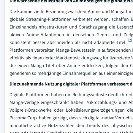
Die wachsende Beliebtheit von Anime steigert die globale N
Die kommerzielle Beziehung zwischen Anime und Manga funkti
globale Streaming-Plattformen verbreitet werden, schaffen 
Einzelhandelsinfrastrukturen und Sprachzugang die Lesersc
aktiven Anime-Adaptionen in denselben Genres und Zielgr
[2]
konsistent besser abschneiden als nicht adaptierte Titel.
Plattformen verbreiten Manga-Bewusstsein in aufstrebenden 
effektiv als finanzierter Marktentwicklungsweg für lizenzierte
die einen Manga-Titel über Anime entdecken, folgen den 
generieren so mehrjährige Einnahmequellen aus einer einzige
Die zunehmende Nutzung digitaler Plattformen verbessert d
Digitale Plattformen haben die Reibungsverluste deutlich redu
Manga-Verlage eingeschränkt haben. Mikrozahlungs- und Ab
Vollpreis-Druckwerke oder Lokalisierungsverzögerungen d
Piccoma Corp. haben gezeigt, dass sich digital-native Vertrieb
monatliche aktive Nutzerzahlen den Trends des physische