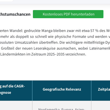
achstumschancen
Kostenloses PDF herunterladen
inierten Wandel: gedruckte Manga bleiben zwar mit etwa 57 % des W
 mehr als doppelt so schnell wie physische Formate und werden v
soluten Umsatzzahlen übertreffen. Die wichtigere mittelfristige D
n Großteil der neuen Leserakquise ausmachen, wobei Lateinameri
 Ländermärkten im Zeitraum 2025–2035 verzeichnen.
 auf die CAGR-
Geografische Relevanz
Zeitpl
ognose
Nordamerika, Europa, Asien-