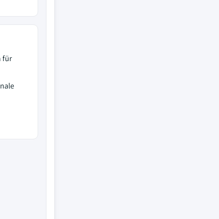
 für
onale