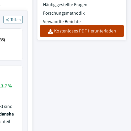
.
Häufig gestellte Fragen
Forschungsmethodik
Teilen
Verwandte Berichte
Kostenloses PDF Herunterladen
35)
13,7 %
kt sind
odansha
nteil