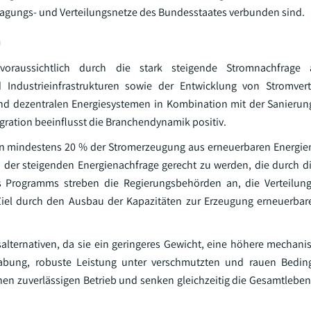
rtragungs- und Verteilungsnetze des Bundesstaates verbunden sind.
n
 voraussichtlich durch die stark steigende Stromnachfrage
Industrieinfrastrukturen sowie der Entwicklung von Stromvert
nd dezentralen Energiesystemen in Kombination mit der Sanieru
gration beeinflusst die Branchendynamik positiv.
 von mindestens 20 % der Stromerzeugung aus erneuerbaren Energie
 der steigenden Energienachfrage gerecht zu werden, die durch d
ses Programms streben die Regierungsbehörden an, die Verteilun
iel durch den Ausbau der Kapazitäten zur Erzeugung erneuerbar
ternativen, da sie ein geringeres Gewicht, eine höhere mechanis
dhabung, robuste Leistung unter verschmutzten und rauen Bedin
en zuverlässigen Betrieb und senken gleichzeitig die Gesamtlebe