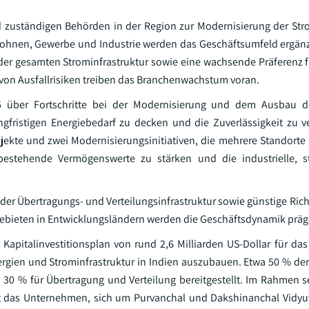
uständigen Behörden in der Region zur Modernisierung der Str
ohnen, Gewerbe und Industrie werden das Geschäftsumfeld ergänze
er gesamten Strominfrastruktur sowie eine wachsende Präferenz f
 von Ausfallrisiken treiben das Branchenwachstum voran.
5 über Fortschritte bei der Modernisierung und dem Ausbau d
gfristigen Energiebedarf zu decken und die Zuverlässigkeit zu v
te und zwei Modernisierungsinitiativen, die mehrere Standorte
 bestehende Vermögenswerte zu stärken und die industrielle, s
er Übertragungs- und Verteilungsinfrastruktur sowie günstige Richt
ebieten in Entwicklungsländern werden die Geschäftsdynamik präg
apitalinvestitionsplan von rund 2,6 Milliarden US-Dollar für das
nergien und Strominfrastruktur in Indien auszubauen. Etwa 50 % der
30 % für Übertragung und Verteilung bereitgestellt. Im Rahmen se
t das Unternehmen, sich um Purvanchal und Dakshinanchal Vidyu