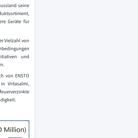
Russland seine
duktsortiment,
ere Geräte für
r Vielzahl von
menbedingungen
itiativen und
n.
lich von ENSTO
in Virtasalmi,
feuerverzinkte
digkeit.