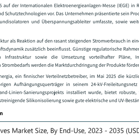
5 auf der Internationalen Elektroenergieanlagen-Messe (IEGE) in 
nd Schutztechnologien vor. Das Unternehmen präsentierte sein Pro
bundisolatoren und Überspannungsableiter umfasste, sowie weit
tur als Reaktion auf den rasant steigenden Stromverbrauch in eine
ftsdynamik zusätzlich beeinflusst. Günstige regulatorische Rah
 Infrastruktur sowie die Umsetzung vorteilhafter Pläne, In
n Strombedarfs werden die Marktdurchdringung der Produkte förder
nergia, ein finnischer Verteilnetzbetreiber, im Mai 2025 die kürz
rigen Aufhängungsquerträger in seinem 24-kV-Freileitungsnetz 
d-Linien-Sanierungsprojekts installiert wurde, bietet robuste, 
bstreinigende Silikonisolierung sowie gute elektrische und UV-Bestän
en