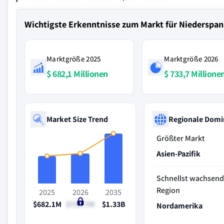
Wichtigste Erkenntnisse zum Markt für Niederspa
Marktgröße 2025
Marktgröße 2026
$ 682,1 Millionen
$ 733,7 Millione
Market Size Trend
Regionale Domi
Größter Markt
Asien-Pazifik
Schnellst wachsen
Region
2025
2026
2035
$682.1M
$733.7M
$1.33B
Nordamerika