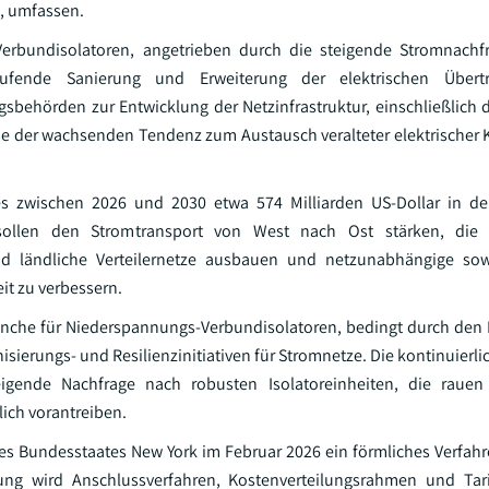
n, umfassen.
Verbundisolatoren, angetrieben durch die steigende Stromnachf
ufende Sanierung und Erweiterung der elektrischen Übert
ungsbehörden zur Entwicklung der Netzinfrastruktur, einschließlich
owie der wachsenden Tendenz zum Austausch veralteter elektrische
 es zwischen 2026 und 2030 etwa 574 Milliarden US-Dollar in d
n sollen den Stromtransport von West nach Ost stärken, die i
d ländliche Verteilernetze ausbauen und netzunabhängige sow
it zu verbessern.
nche für Niederspannungs-Verbundisolatoren, bedingt durch den
sierungs- und Resilienzinitiativen für Stromnetze. Die kontinuierli
teigende Nachfrage nach robusten Isolatoreinheiten, die rau
ch vorantreiben.
des Bundesstaates New York im Februar 2026 ein förmliches Verfahr
fung wird Anschlussverfahren, Kostenverteilungsrahmen und Tar