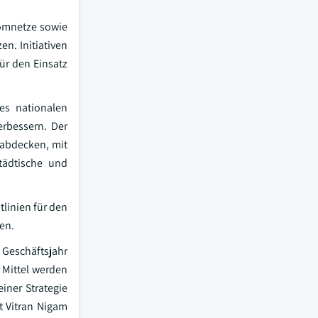
omnetze sowie
n. Initiativen
ür den Einsatz
es nationalen
erbessern. Der
 abdecken, mit
tädtische und
linien für den
en.
 Geschäftsjahr
 Mittel werden
iner Strategie
t Vitran Nigam