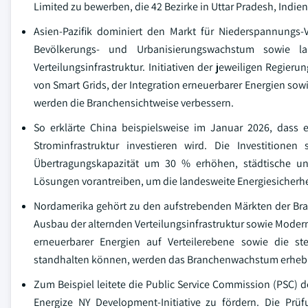
Limited zu bewerben, die 42 Bezirke in Uttar Pradesh, Indie
Asien-Pazifik dominiert den Markt für Niederspannungs-
Bevölkerungs- und Urbanisierungswachstum sowie la
Verteilungsinfrastruktur. Initiativen der jeweiligen Regier
von Smart Grids, der Integration erneuerbarer Energien s
werden die Branchensichtweise verbessern.
So erklärte China beispielsweise im Januar 2026, dass
Strominfrastruktur investieren wird. Die Investitione
Übertragungskapazität um 30 % erhöhen, städtische un
Lösungen vorantreiben, um die landesweite Energiesicherhe
Nordamerika gehört zu den aufstrebenden Märkten der Bra
Ausbau der alternden Verteilungsinfrastruktur sowie Moderni
erneuerbarer Energien auf Verteilerebene sowie die s
standhalten können, werden das Branchenwachstum erhebli
Zum Beispiel leitete die Public Service Commission (PSC) 
Energize NY Development-Initiative zu fördern. Die Prü