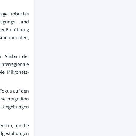
rage, robustes
ragungs- und
 der Einführung
r Komponenten,
en Ausbau der
nterregionale
ie Mikronetz-
 Fokus auf den
che Integration
en Umgebungen
en ein, um die
ifgestaltungen