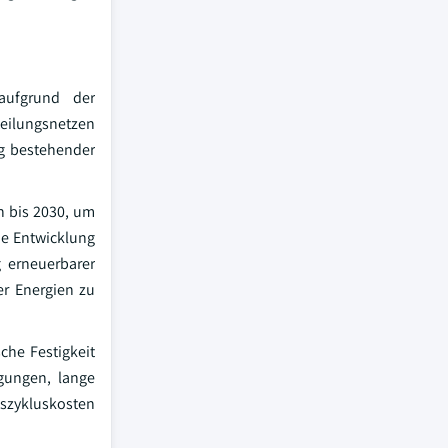
 aufgrund der
eilungsnetzen
ng bestehender
n bis 2030, um
ie Entwicklung
g erneuerbarer
er Energien zu
che Festigkeit
gungen, lange
nszykluskosten