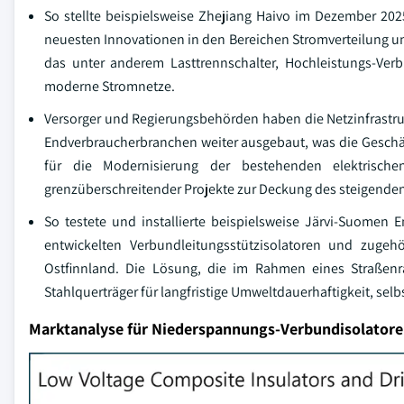
So stellte beispielsweise Zhejiang Haivo im Dezember 202
neuesten Innovationen in den Bereichen Stromverteilung u
das unter anderem Lasttrennschalter, Hochleistungs-Ver
moderne Stromnetze.
Versorger und Regierungsbehörden haben die Netzinfrastruk
Endverbraucherbranchen weiter ausgebaut, was die Geschä
für die Modernisierung der bestehenden elektrischen
grenzüberschreitender Projekte zur Deckung des steigende
So testete und installierte beispielsweise Järvi-Suomen E
entwickelten Verbundleitungsstützisolatoren und zugehö
Ostfinnland. Die Lösung, die im Rahmen eines Straßenran
Stahlquerträger für langfristige Umweltdauerhaftigkeit, sel
Marktanalyse für Niederspannungs-Verbundisolator