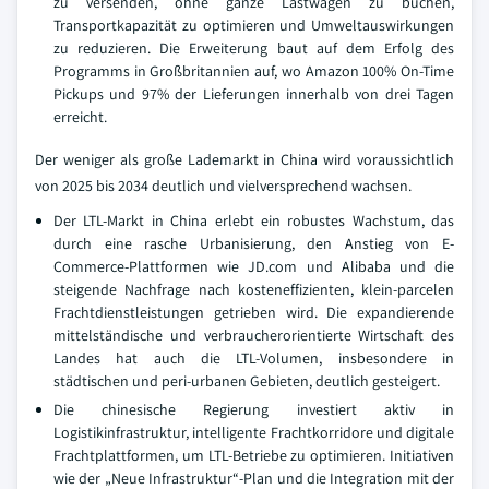
zu versenden, ohne ganze Lastwagen zu buchen,
Transportkapazität zu optimieren und Umweltauswirkungen
zu reduzieren. Die Erweiterung baut auf dem Erfolg des
Programms in Großbritannien auf, wo Amazon 100% On-Time
Pickups und 97% der Lieferungen innerhalb von drei Tagen
erreicht.
Der weniger als große Lademarkt in China wird voraussichtlich
von 2025 bis 2034 deutlich und vielversprechend wachsen.
Der LTL-Markt in China erlebt ein robustes Wachstum, das
durch eine rasche Urbanisierung, den Anstieg von E-
Commerce-Plattformen wie JD.com und Alibaba und die
steigende Nachfrage nach kosteneffizienten, klein-parcelen
Frachtdienstleistungen getrieben wird. Die expandierende
mittelständische und verbraucherorientierte Wirtschaft des
Landes hat auch die LTL-Volumen, insbesondere in
städtischen und peri-urbanen Gebieten, deutlich gesteigert.
Die chinesische Regierung investiert aktiv in
Logistikinfrastruktur, intelligente Frachtkorridore und digitale
Frachtplattformen, um LTL-Betriebe zu optimieren. Initiativen
wie der „Neue Infrastruktur“-Plan und die Integration mit der