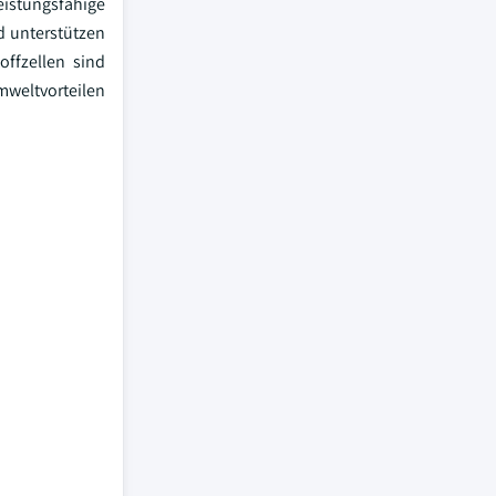
eistungsfähige
d unterstützen
ffzellen sind
mweltvorteilen