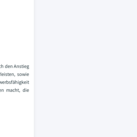
rch den Anstieg
eisten, sowie
werbsfähigkeit
en macht, die