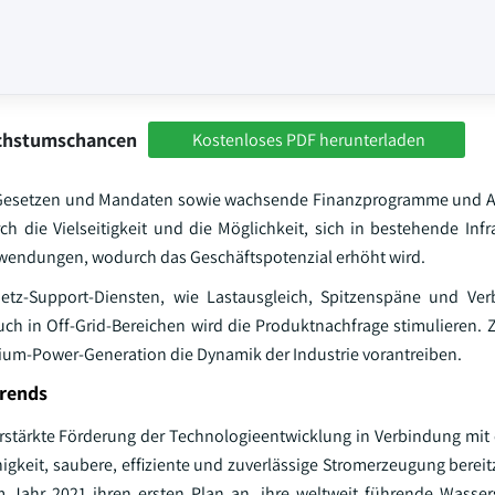
achstumschancen
Kostenloses PDF herunterladen
, Gesetzen und Mandaten sowie wachsende Finanzprogramme und A
h die Vielseitigkeit und die Möglichkeit, sich in bestehende Infr
 Anwendungen, wodurch das Geschäftspotenzial erhöht wird.
etz-Support-Diensten, wie Lastausgleich, Spitzenspäne und Ver
h in Off-Grid-Bereichen wird die Produktnachfrage stimulieren. Z
ium-Power-Generation die Dynamik der Industrie vorantreiben.
Trends
stärkte Förderung der Technologieentwicklung in Verbindung mit
gkeit, saubere, effiziente und zuverlässige Stromerzeugung bereitz
 Jahr 2021 ihren ersten Plan an, ihre weltweit führende Wassers