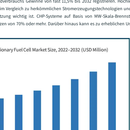
ndverbrauchs Gewinne von fast 11,5% bis 2032 registrieren. Hochl
enz im Vergleich zu herkömmlichen Stromerzeugungstechnologien un
ung wichtig ist. CHP-Systeme auf Basis von MW-Skala-Brennsto
enzen von 70% oder mehr. Darüber hinaus kann es zu erheblichen U