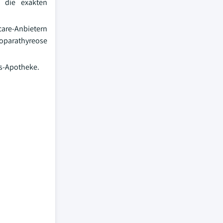
n die exakten
re-Anbietern
oparathyreose
s-Apotheke.