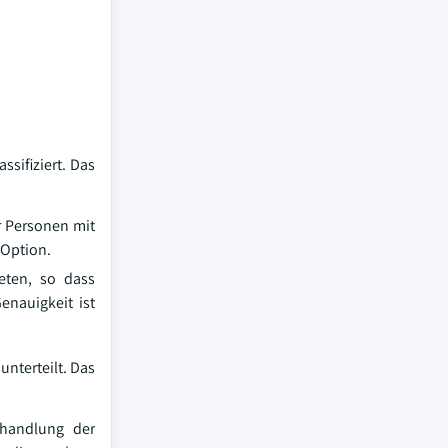
sifiziert. Das
ür Personen mit
 Option.
eten, so dass
enauigkeit ist
nterteilt. Das
ehandlung der