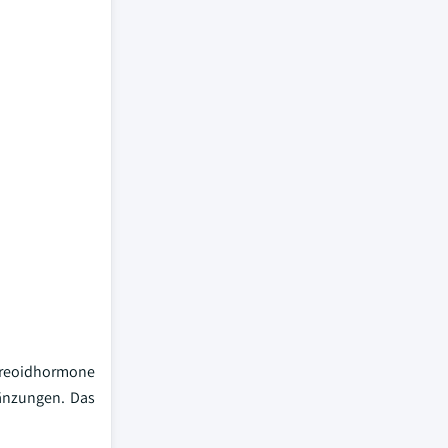
yreoidhormone
gänzungen. Das