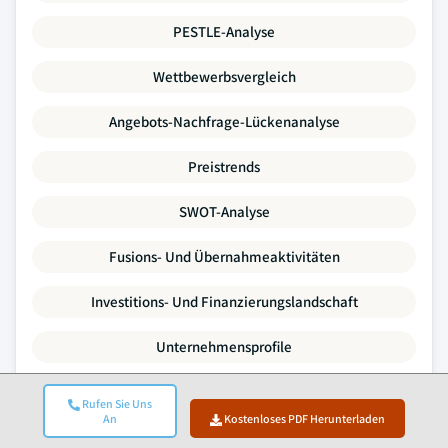
PESTLE-Analyse
Wettbewerbsvergleich
Angebots-Nachfrage-Lückenanalyse
Preistrends
SWOT-Analyse
Fusions- Und Übernahmeaktivitäten
Investitions- Und Finanzierungslandschaft
Unternehmensprofile
Jeder Datenpunkt in diesem Bericht wird durch
Rufen Sie Uns
Primärinterviews, echtes Bottom-up-Modelling und strenge
An
Kostenloses PDF Herunterladen
Querprüfungen validiert.
Mehr über unseren Forschungsprozess