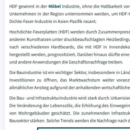
HDF gewinnt in der
Möbel
Industrie, ohne die Haltbarkeit vo
Unternehmen in der Region unternommen werden, um HDF-Ha
Dichte-Faser-Industrie in Asien-Pazifik rasant.
Hochdichte-Faserplatten (HDF) werden durch Zusammenpresse
anderen Kunstharzen unter druckbeaufschlagten Heizbedingun
nach verschiedenen Hardboards, die mit HDF in Innendeko
hergestellt werden, prognostiziert. Darüber hinaus dürfte 
und andere Anwendungen die Geschäftsnachfrage treiben.
Die Bauindustrie ist ein wichtiger Sektor, insbesondere in Län
Investitionen zu öffnen, das Marktwachstum weiter voranz
allmählicher Anstieg aufgrund der anhaltenden wirtschaftlic
Die Bau- und Infrastrukturindustrie wird stark durch Urbanis
Die Veränderung der Lebensstile, die Erhöhung des Einweg
von Wohngebäuden geschätzt. Die zunehmenden Infrastruktu
Bausektor stärken. Solche Trends werden die Nachfrage nach 