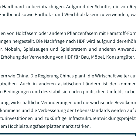
n Hardboard zu beeinträchtigen. Aufgrund der Schritte, die von R
rdboard sowie Hartholz- und Weichholzfasern zu verwenden, wäc
n von Holzfasern oder anderen Pflanzenfasern mit Harnstoff-Fo
gen hergestellt. Die Nachfrage nach HDF wird aufgrund der erhö
r, Möbeln, Spielzeugen und Spielbrettern und anderen Anwend
eine Erhöhung der Verwendung von HDF für Bau, Möbel, Konsumgüter
dern wie China. Die Regierung Chinas plant, die Wirtschaft weiter a
utreiben. Auch in anderen asiatischen Ländern ist der kommerz
hen Bedingungen und des stabilisierenden politischen Umfelds zu b
ierung, wirtschaftliche Veränderungen und die wachsende Bevölkerun
einkommens und die Verbesserung der Lebensstandards werden auf
rinvestitionen und zukünftige Infrastrukturentwicklungsprojek
dem Hochleistungsfaserplattenmarkt stärken.