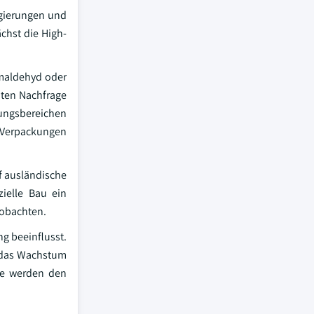
egierungen und
hst die High-
rmaldehyd oder
hten Nachfrage
ungsbereichen
, Verpackungen
uf ausländische
ielle Bau ein
eobachten.
g beeinflusst.
 das Wachstum
te werden den