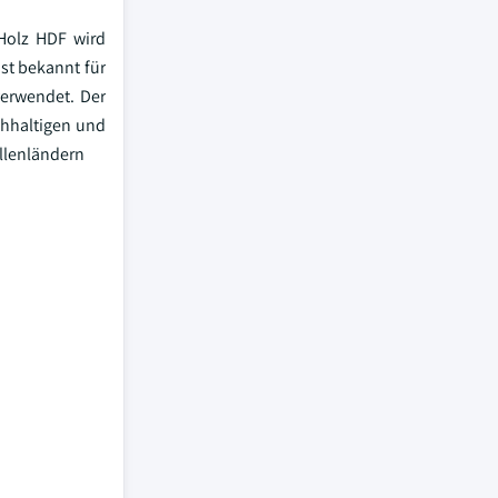
Holz HDF wird
st bekannt für
verwendet. Der
chhaltigen und
llenländern