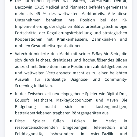
Die führenden Spieler wie Vatech, Carestream Dental,
Dexcowin, OXOS Medical und Planmeca befehlen gemeinsam
mehr als 45 % des weltweiten Marktanteils. Alle diese
Unternehmen behalten ihre Position bei der KI-
Implementierung, der digitalen Bildverarbeitungstechnologie
Fortschritte, der Regulierungsfreistellung und strategischen
Kooperationen mit Krankenhäusern, Zahnkliniken und
mobilen Gesundheitsorganisationen.
Vatech dominierte den Markt mit seiner EzRay Air Serie, die
sich durch leichtes, drahtloses und hochauflösendes Bilden
auszeichnet. Seine dominante Position im zahnbildgebenden
und weltweiten Vertriebsnetz macht es zu einer beliebten
Auswahl für stuhlseitige Diagnose- und Community-
Screening-Initiativen.
In der Zwischenzeit neu eingegebene Spieler wie Digital Doc,
Edusoft Healthcare, MaxRayCocoon.com und Maven Die
Bildgebung macht sich mit kostengünstigen,
batteriebetriebenen tragbaren Röntgengeräten aus.
Diese Spieler füllen Lücken im Markt in
ressourcenschonenden Umgebungen, Telemedizin und
Felddiagnostik, insbesondere in Asien-Pazifik und