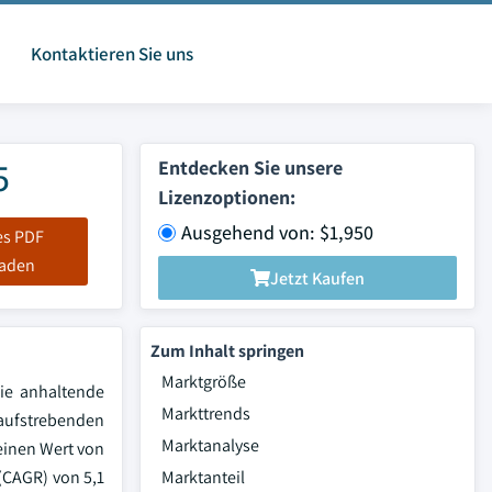
Kontaktieren Sie uns
5
Entdecken Sie unsere
Lizenzoptionen:
Ausgehend von: $1,950
es PDF
laden
Jetzt Kaufen
Zum Inhalt springen
Marktgröße
die anhaltende
Markttrends
 aufstrebenden
Marktanalyse
 einen Wert von
(CAGR) von 5,1
Marktanteil