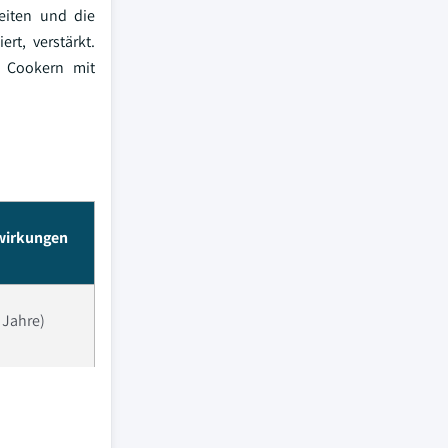
eiten und die
t, verstärkt.
w Cookern mit
swirkungen
2 Jahre)