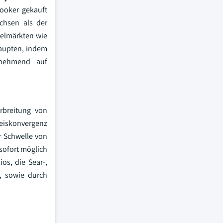
ooker gekauft
chsen als der
selmärkten wie
haupten, indem
zunehmend auf
rbreitung von
reiskonvergenz
r Schwelle von
sofort möglich
os, die Sear-,
n, sowie durch