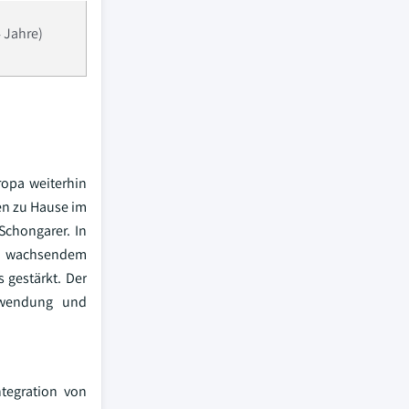
4 Jahre)
ropa weiterhin
en zu Hause im
Schongarer. In
nd wachsendem
 gestärkt. Der
erwendung und
tegration von