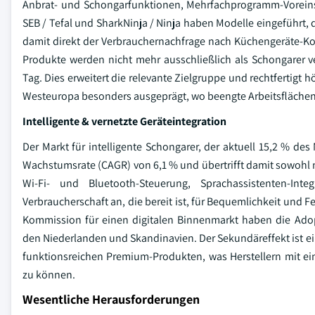
Anbrat- und Schongarfunktionen, Mehrfachprogramm-Voreinst
SEB / Tefal und SharkNinja / Ninja haben Modelle eingeführt
damit direkt der Verbrauchernachfrage nach Küchengeräte-Ko
Produkte werden nicht mehr ausschließlich als Schongarer v
Tag. Dies erweitert die relevante Zielgruppe und rechtfertigt 
Westeuropa besonders ausgeprägt, wo beengte Arbeitsflächen 
Intelligente & vernetzte Geräteintegration
Der Markt für intelligente Schongarer, der aktuell 15,2 % de
Wachstumsrate (CAGR) von 6,1 % und übertrifft damit sowohl m
Wi-Fi- und Bluetooth-Steuerung, Sprachassistenten-In
Verbraucherschaft an, die bereit ist, für Bequemlichkeit und F
Kommission für einen digitalen Binnenmarkt haben die Adop
den Niederlanden und Skandinavien. Der Sekundäreffekt ist e
funktionsreichen Premium-Produkten, was Herstellern mit 
zu können.
Wesentliche Herausforderungen