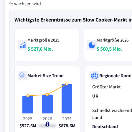
% wachsen wird.
Wichtigste Erkenntnisse zum Slow Cooker-Markt i
Marktgröße 2025
Marktgröße 2026
$ 527,6 Mio.
$ 560,5 Mio.
Market Size Trend
Regionale Domi
Größter Markt
UK
Schnellst wachsen
Land
2025
2026
2035
$527.6M
$560.5M
$878.6M
Deutschland