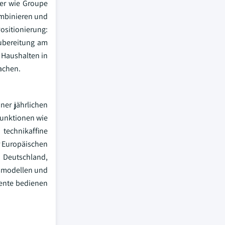
ler wie Groupe
ombinieren und
ositionierung:
zubereitung am
n Haushalten in
achen.
ner jährlichen
funktionen wie
technikaffine
er Europäischen
n Deutschland,
gsmodellen und
ente bedienen