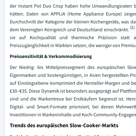
der Instant Pot Duo Crisp haben hohe Umwandlungsraten be
hätten. Daten von APPLiA (Home Appliance Europe) zeigen
Durchschnitt der Kategorie der kleinen Küchengeräte, was 
[1]
dem Vereinigten Königreich und Deutschland einschränkt.
sie auf Kochqualität und thermische Präzision statt 
Preiszugänglichkeit in Märkten setzen, die weniger von Premi
Preissensitivität & Verkommodisierung
Der Niedrig- bis Mittelpreissegment des europäischen Sl
Eigenmarken und kostengünstigen, in Asien hergestellten Pr
auf Einstiegsebene komprimiert die Hersteller-Margen und be
£30–€35. Diese Dynamik ist besonders ausgeprägt auf Plattf
sind und die Markentreue bei Erstkäufern begrenzt ist. Herst
Digital- und Smart-Formate priorisiert, bei denen Mehrwer
Investitionen in Markeninhalte und Koch-Community-Engageme
Trends des europäischen Slow-Cooker-Markts