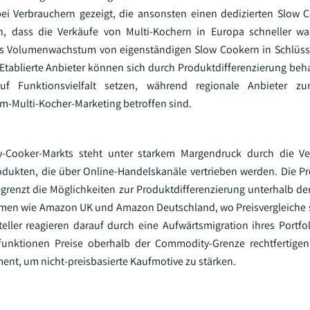
i Verbrauchern gezeigt, die ansonsten einen dedizierten Slow C
, dass die Verkäufe von Multi-Kochern in Europa schneller wa
das Volumenwachstum von eigenständigen Slow Cookern in Schlüs
Etablierte Anbieter können sich durch Produktdifferenzierung be
auf Funktionsvielfalt setzen, während regionale Anbieter 
um-Multi-Kocher-Marketing betroffen sind.
ow-Cooker-Markts steht unter starkem Margendruck durch die Ve
odukten, die über Online-Handelskanäle vertrieben werden. Die P
grenzt die Möglichkeiten zur Produktdifferenzierung unterhalb de
ormen wie Amazon UK und Amazon Deutschland, wo Preisvergleiche 
eller reagieren darauf durch eine Aufwärtsmigration ihres Portfoli
tfunktionen Preise oberhalb der Commodity-Grenze rechtfertige
nt, um nicht-preisbasierte Kaufmotive zu stärken.