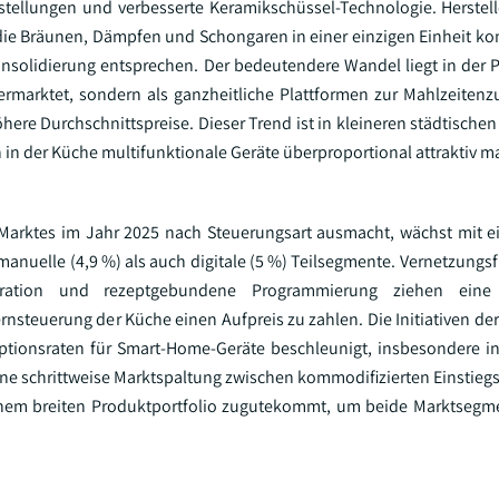
ellungen und verbesserte Keramikschüssel-Technologie. Herstel
, die Bräunen, Dämpfen und Schongaren in einer einzigen Einheit k
nsolidierung entsprechen. Der bedeutendere Wandel liegt in der P
ermarktet, sondern als ganzheitliche Plattformen zur Mahlzeiten
höhere Durchschnittspreise. Dieser Trend ist in kleineren städtische
in der Küche multifunktionale Geräte überproportional attraktiv m
s Marktes im Jahr 2025 nach Steuerungsart ausmacht, wächst mit ei
anuelle (4,9 %) als auch digitale (5 %) Teilsegmente. Vernetzungs
tegration und rezeptgebundene Programmierung ziehen eine 
ernsteuerung der Küche einen Aufpreis zu zahlen. Die Initiativen d
tionsraten für Smart-Home-Geräte beschleunigt, insbesondere i
ine schrittweise Marktspaltung zwischen kommodifizierten Einstie
einem breiten Produktportfolio zugutekommt, um beide Marktsegm