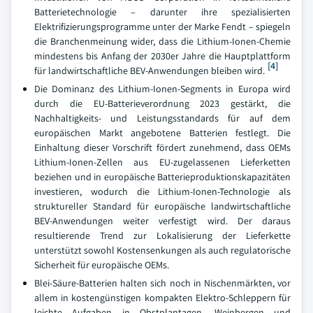
Batterietechnologie – darunter ihre spezialisierten
Elektrifizierungsprogramme unter der Marke Fendt – spiegeln
die Branchenmeinung wider, dass die Lithium-Ionen-Chemie
mindestens bis Anfang der 2030er Jahre die Hauptplattform
[4]
für landwirtschaftliche BEV-Anwendungen bleiben wird.
Die Dominanz des Lithium-Ionen-Segments in Europa wird
durch die EU-Batterieverordnung 2023 gestärkt, die
Nachhaltigkeits- und Leistungsstandards für auf dem
europäischen Markt angebotene Batterien festlegt. Die
Einhaltung dieser Vorschrift fördert zunehmend, dass OEMs
Lithium-Ionen-Zellen aus EU-zugelassenen Lieferketten
beziehen und in europäische Batterieproduktionskapazitäten
investieren, wodurch die Lithium-Ionen-Technologie als
struktureller Standard für europäische landwirtschaftliche
BEV-Anwendungen weiter verfestigt wird. Der daraus
resultierende Trend zur Lokalisierung der Lieferkette
unterstützt sowohl Kostensenkungen als auch regulatorische
Sicherheit für europäische OEMs.
Blei-Säure-Batterien halten sich noch in Nischenmärkten, vor
allem in kostengünstigen kompakten Elektro-Schleppern für
leichte Aufgaben in Obstplantagen, Weinbergen und