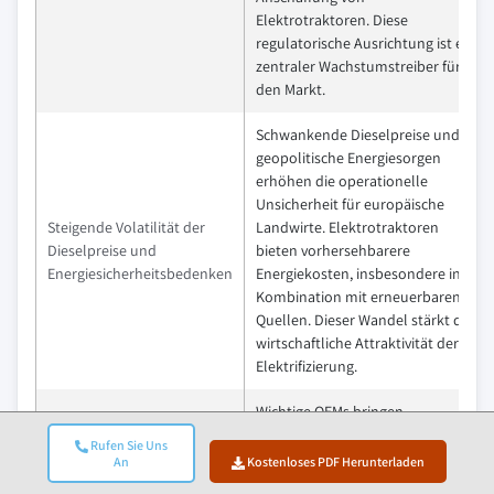
Elektrotraktoren. Diese
regulatorische Ausrichtung ist ein
zentraler Wachstumstreiber für
den Markt.
Schwankende Dieselpreise und
geopolitische Energiesorgen
erhöhen die operationelle
Unsicherheit für europäische
Steigende Volatilität der
Landwirte. Elektrotraktoren
Dieselpreise und
bieten vorhersehbarere
Energiesicherheitsbedenken
Energiekosten, insbesondere in
Kombination mit erneuerbaren
Quellen. Dieser Wandel stärkt die
wirtschaftliche Attraktivität der
Elektrifizierung.
Wichtige OEMs bringen
zunehmend
Rufen Sie Uns
Elektrotraktormodelle auf den
An
Kostenloses PDF Herunterladen
Markt, die auf die Bedürfnisse der