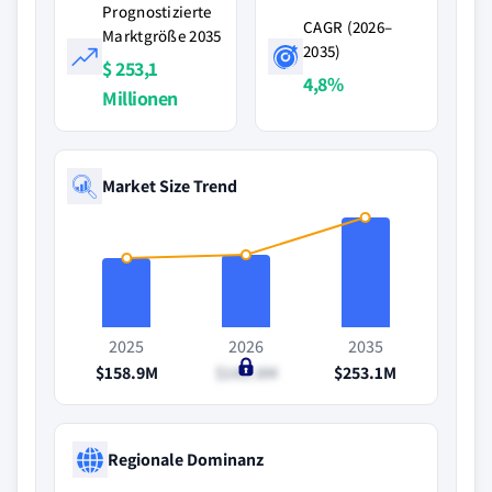
Prognostizierte
CAGR (2026–
Marktgröße 2035
2035)
$ 253,1
4,8%
Millionen
Market Size Trend
2025
2026
2035
$158.9M
$165.8M
$253.1M
Regionale Dominanz