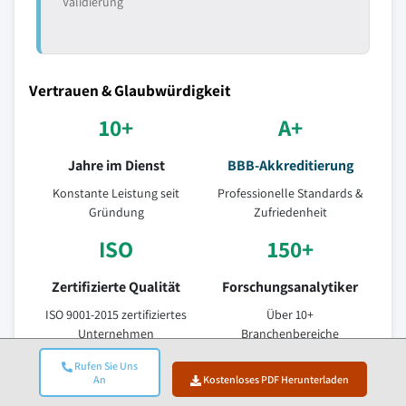
Validierung
Vertrauen & Glaubwürdigkeit
10+
A+
Jahre im Dienst
BBB-Akkreditierung
Konstante Leistung seit
Professionelle Standards &
Gründung
Zufriedenheit
ISO
150+
Zertifizierte Qualität
Forschungsanalytiker
ISO 9001-2015 zertifiziertes
Über 10+
Unternehmen
Branchenbereiche
95%
Rufen Sie Uns
An
Kostenloses PDF Herunterladen