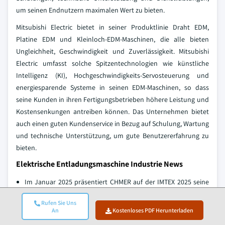
um seinen Endnutzern maximalen Wert zu bieten.
Mitsubishi Electric bietet in seiner Produktlinie Draht EDM,
Platine EDM und Kleinloch-EDM-Maschinen, die alle bieten
Ungleichheit, Geschwindigkeit und Zuverlässigkeit. Mitsubishi
Electric umfasst solche Spitzentechnologien wie künstliche
Intelligenz (KI), Hochgeschwindigkeits-Servosteuerung und
energiesparende Systeme in seinen EDM-Maschinen, so dass
seine Kunden in ihren Fertigungsbetrieben höhere Leistung und
Kostensenkungen antreiben können. Das Unternehmen bietet
auch einen guten Kundenservice in Bezug auf Schulung, Wartung
und technische Unterstützung, um gute Benutzererfahrung zu
bieten.
Elektrische Entladungsmaschine Industrie News
Im Januar 2025 präsentiert CHMER auf der IMTEX 2025 seine
neueste Innovation in Chmer G43S Drahtschneidemaschine.
Mit 48 Patenten bietet die G43S außergewöhnliche Präzision,
Rufen Sie Uns
An
Kostenloses PDF Herunterladen
Energieeinsparungen und umweltfreundliche Vorteile, so
dass sie ideal für Industrien wie 3C, IT, Automotive, Medizin,