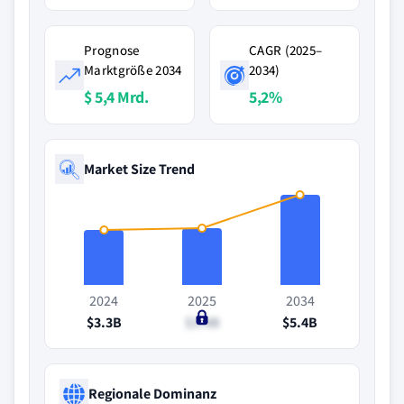
Prognose
CAGR (2025–
Marktgröße 2034
2034)
$ 5,4 Mrd.
5,2%
Market Size Trend
2024
2025
2034
$3.3B
$3.4B
$5.4B
Regionale Dominanz