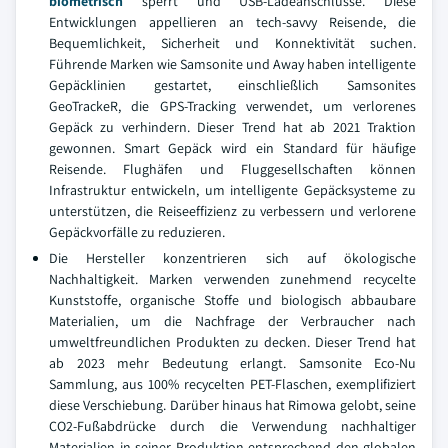
biometrisch
sperrt und USB-Ladeanschlüsse. Diese
Entwicklungen appellieren an tech-savvy Reisende, die
Bequemlichkeit, Sicherheit und Konnektivität suchen.
Führende Marken wie Samsonite und Away haben intelligente
Gepäcklinien gestartet, einschließlich Samsonites
GeoTrackeR, die GPS-Tracking verwendet, um verlorenes
Gepäck zu verhindern. Dieser Trend hat ab 2021 Traktion
gewonnen. Smart Gepäck wird ein Standard für häufige
Reisende. Flughäfen und Fluggesellschaften können
Infrastruktur entwickeln, um intelligente Gepäcksysteme zu
unterstützen, die Reiseeffizienz zu verbessern und verlorene
Gepäckvorfälle zu reduzieren.
Die Hersteller konzentrieren sich auf ökologische
Nachhaltigkeit. Marken verwenden zunehmend recycelte
Kunststoffe, organische Stoffe und biologisch abbaubare
Materialien, um die Nachfrage der Verbraucher nach
umweltfreundlichen Produkten zu decken. Dieser Trend hat
ab 2023 mehr Bedeutung erlangt. Samsonite Eco-Nu
Sammlung, aus 100% recycelten PET-Flaschen, exemplifiziert
diese Verschiebung. Darüber hinaus hat Rimowa gelobt, seine
CO2-Fußabdrücke durch die Verwendung nachhaltiger
Materialien in seiner Produktion entsprechend den globalen