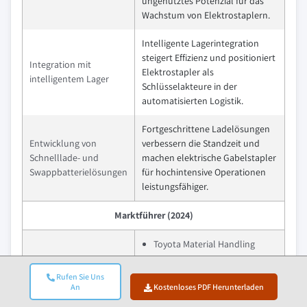
ungenutztes Potenzial für das
Wachstum von Elektrostaplern.
Intelligente Lagerintegration
steigert Effizienz und positioniert
Integration mit
Elektrostapler als
intelligentem Lager
Schlüsselakteure in der
automatisierten Logistik.
Fortgeschrittene Ladelösungen
Entwicklung von
verbessern die Standzeit und
Schnelllade- und
machen elektrische Gabelstapler
Swappbatterielösungen
für hochintensive Operationen
leistungsfähiger.
Marktführer (2024)
Toyota Material Handling
27% Marktanteil von Toyota
Marktführer
Industries Corporation
Rufen Sie Uns
An
Kostenloses PDF Herunterladen